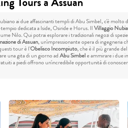
king Tours a Assuan
ubiano ai due affascinanti templi di Abu Simbel, c'è molto d
-tempio dedicata a Iside, Osiride e Horus. Il
Villaggio Nubi
iume Nilo. Qui potrai esplorare i tradizionali negozi di spezie
nazione di Assuan
, un'impressionante opera di ingegneria ch
questi tour è l'
Obelisco Incompiuto
, che è il più grande d
fare una gita di un giorno ad
Abu Simbel
e ammirare i due im
uiti a piedi offrono un'incredibile opportunità di conoscere