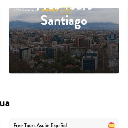
Free Tours
2886
Recensioni
4.95
Santiago
gua
Free Tours
Asuán
Español