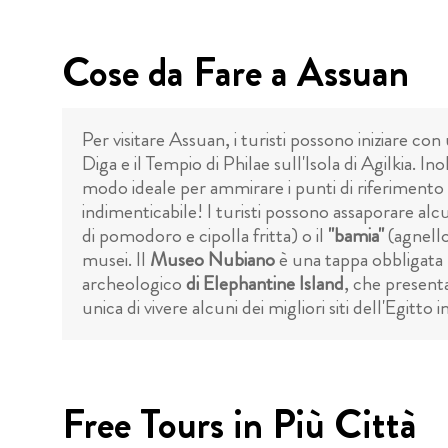
Cose da Fare a Assuan
Per visitare Assuan, i turisti possono iniziare co
Diga e il Tempio di Philae sull'Isola di Agilkia. I
modo ideale per ammirare i punti di riferimento 
indimenticabile! I turisti possono assaporare alcun
di pomodoro e cipolla fritta) o il
"bamia"
(agnello
musei. Il
Museo Nubiano
è una tappa obbligata p
archeologico
di Elephantine Island
, che present
unica di vivere alcuni dei migliori siti dell'Egitt
Free Tours in Più Città