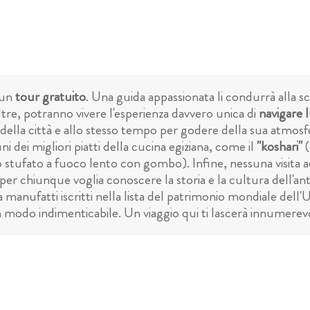
n un
tour gratuito
. Una guida appassionata li condurrà alla sco
noltre, potranno vivere l'esperienza davvero unica di
navigare 
della città e allo stesso tempo per godere della sua atmosf
i dei migliori piatti della cucina egiziana, come il
"koshari"
(
 stufato a fuoco lento con gombo). Infine, nessuna visita 
er chiunque voglia conoscere la storia e la cultura dell'anti
a manufatti iscritti nella lista del patrimonio mondiale del
o in modo indimenticabile. Un viaggio qui ti lascerà innumerev