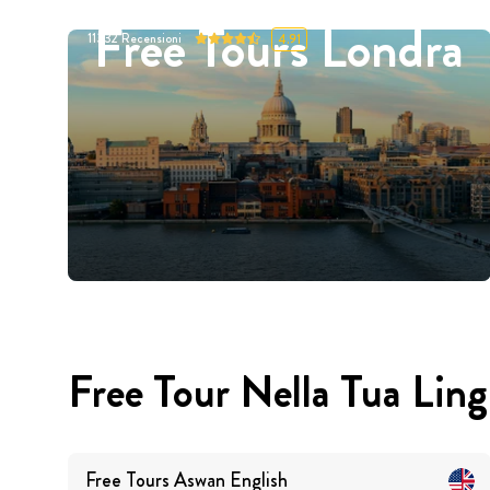
Free Tours Londra
11332
Recensioni
4.91
Free Tour Nella Tua Lin
Free Tours
Aswan
English