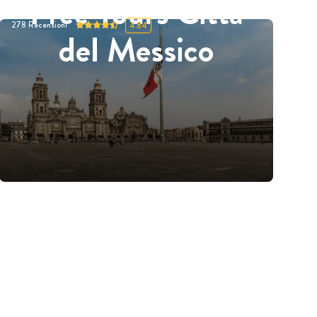
Free Tours Città
278
Recensioni
4.84
del Messico