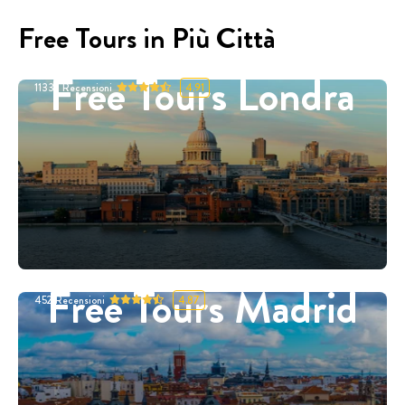
Free Tours in Più Città
Free Tours Londra
11332
Recensioni
4.91
Free Tours Madrid
452
Recensioni
4.87