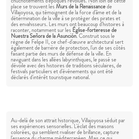
chuchotements d'époques révolues. Non loin de cette
place se trouvent les
Murs de la Renaissance
de
Villajoyosa, qui témoignent de la force d'âme et de la
détermination de la ville à se protéger des pirates et
des envahisseurs. Les murs ont beaucoup d'histoires à
raconter, notamment sur les
Église-forteresse de
Nuestra Señora de la Asunción
. Construit sous le
règne de Felipe II, ce chef-d'œuvre architectural sert
également de barrière de protection, l'un de ses côtés
faisant partie des murs de défense de la ville. En
naviguant dans les allées labyrinthiques, le passé se
dévoile avec des histoires de traditions séculaires, de
festivals particuliers et d'événements qui ont été
déclarés d'intérêt touristique national.
Au-delà de son attrait historique, Villajoyosa séduit par
ses expériences sensorielles. L'éclat des maisons
colorées, qui semblent rivaliser de brillance, capture
l'essence du charme méditerranéen. Mais ce qui