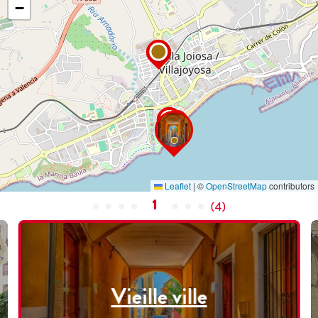
−
Leaflet
|
©
OpenStreetMap
contributors
1
(
4
)
Vieille ville