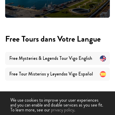
Free Tours dans Votre Langue
Free Mysteries & Legends Tour Vigo
English
Free Tour Misterios y Leyendas Vigo
Español
We use cookies to improve your user experiences
and you can enable and disable services as you see fit.
Free Walking
Free Tour
Free Tour Mystères et
To learn more, see our
privacy policy
.
-
›
Tour
Vigo
Légendes Vigo