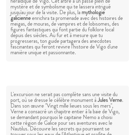
héraldique de Vigo. Cet arbre a un passé plein de
mystère et de symbolisme qui te laissera intrigué
jusqu'au jour de la visite. De plus, la
mythologie
galicienne
enrichira ta promenade avec des histoires de
meigas, de mouras, de vampires et de lobisomes, des
figures fantastiques qui font partie du folklore local
depuis des siècles. Au fur et à mesure que tu
progresseras, ton guide partagera des anecdotes
fascinantes qui feront revivre l'histoire de Vigo d'une
manière unique et passionnante.
L'excursion ne serait pas complète sans une visite du
port, où se dresse le célèbre monument à
Jules Verne
.
Dans son œuvre "Vingt mille lieues sous les mers",
Verne a consacré un chapitre entier à la baie de Vigo,
se demandant pourquoi le capitaine Nemo a choisi
cette région de Galice pour ses aventures avec le
Nautilus. Découvre les secrets qui pourraient se
trouver sous les eaux de l'Atlantique et profite de