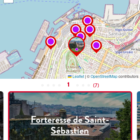
Leaflet
|
©
OpenStreetMap
contributors
1
(
7
)
Forteresse de Saint-
Sébastien