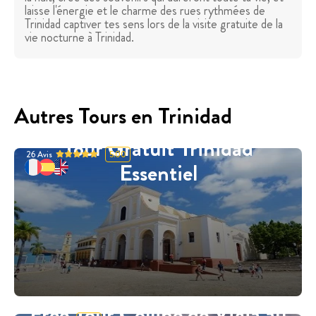
laisse l'énergie et le charme des rues rythmées de
Trinidad captiver tes sens lors de la visite gratuite de la
vie nocturne à Trinidad.
Autres Tours en Trinidad
Tour Gratuit Trinidad
26
Avis
5.00
Essentiel
Free Tour Colline de Vigia au