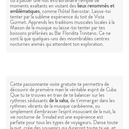
toi à passer une nuit extraordinaire remplie de
moments exaltants en visitant des
lieux renommés et
emblématiques
, comme l'hôtel Iberostar. Laisse-toi
tenter par la sublime expérience du toit de Vista
Gurmet. Apprends les traditions musicales locales à la
Maison de la musique ou laisse-toi tenter par tes
boissons préférées au Bar Floridita Trinitario. Ce ne
sont là que quelques-uns des innombrables centres
nocturnes animés qui attendent ton exploration.
Cette passionnante visite gratuite te permettra de
découvrir de première main le véritable esprit de Cuba.
Que tu te trouves en train de te balancer sur les
rythmes séduisants
de la salsa
, de t'immerger dans les
rythmes vibrants de la musique caribéenne, ou
simplement d'embrasser l'esprit insouciant de la nuit, la
vie nocturne de Trinidad est une expérience est
parfaite pour tous les types de voyageurs. Danse toute
la nuit, crée des souvenirs qui dureront toute ta vie, et