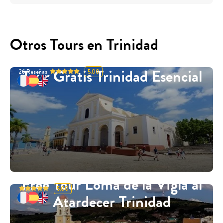
Otros Tours en Trinidad
Tour Gratis Trinidad Esencial
26
Reseñas
5.00
Free Tour Loma de la Vigía al
5.00
Atardecer Trinidad