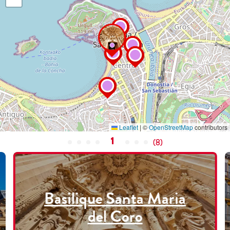
Leaflet
|
©
OpenStreetMap
contributors
1
(
8
)
Basilique Santa Maria
del Coro