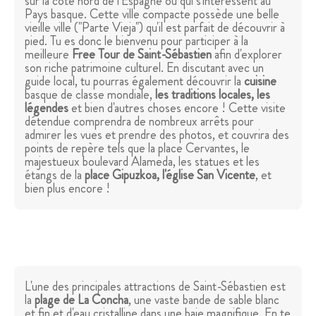
sur la côte nord de l'Espagne ou qui s'intéressent au
Pays basque. Cette ville compacte possède une belle
vieille ville ("Parte Vieja") qu'il est parfait de découvrir à
pied. Tu es donc le bienvenu pour participer à la
meilleure
Free Tour de Saint-Sébastien
afin d'explorer
son riche patrimoine culturel. En discutant avec un
guide local, tu pourras également découvrir la
cuisine
basque de classe mondiale,
les traditions locales, les
légendes
et bien d'autres choses encore ! Cette visite
détendue comprendra de nombreux arrêts pour
admirer les vues et prendre des photos, et couvrira des
points de repère tels que la place Cervantes, le
majestueux boulevard Alameda, les statues et les
étangs de la
place Gipuzkoa, l'église San Vicente
, et
bien plus encore !
L'une des principales attractions de Saint-Sébastien est
la
plage de La Concha
, une vaste bande de sable blanc
et fin et d'eau cristalline dans une baie magnifique. En te