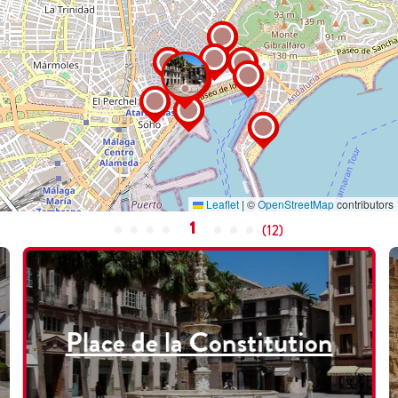
Leaflet
|
©
OpenStreetMap
contributors
1
(
12
)
Place de la Constitution