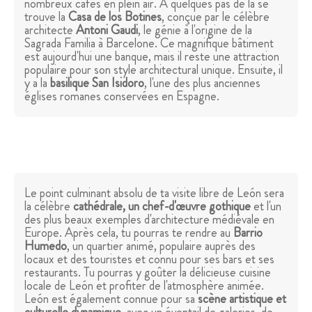
nombreux cafés en plein air. À quelques pas de là se
trouve la
Casa de los Botines
, conçue par le célèbre
architecte
Antoni Gaudi
, le génie à l'origine de la
Sagrada Familia à Barcelone. Ce magnifique bâtiment
est aujourd'hui une banque, mais il reste une attraction
populaire pour son style architectural unique. Ensuite, il
y a la
basilique San Isidoro
, l'une des plus anciennes
églises romanes conservées en Espagne.
Le point culminant absolu de ta visite libre de León sera
la célèbre
cathédrale, un chef-d'œuvre gothique
et l'un
des plus beaux exemples d'architecture médiévale en
Europe. Après cela, tu pourras te rendre au
Barrio
Humedo
, un quartier animé, populaire auprès des
locaux et des touristes et connu pour ses bars et ses
restaurants. Tu pourras y goûter la délicieuse cuisine
locale de León et profiter de l'atmosphère animée.
León est également connue pour sa
scène artistique et