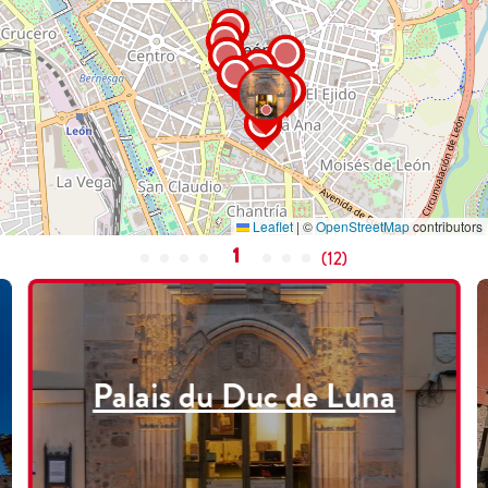
Leaflet
|
©
OpenStreetMap
contributors
1
(
12
)
Palais du Duc de Luna