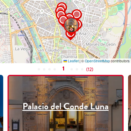
Leaflet
|
©
OpenStreetMap
contributors
1
(
12
)
Palacio del Conde Luna