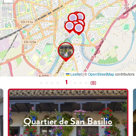
Leaflet
|
©
OpenStreetMap
contributors
1
(
8
)
Quartier de San Basilio