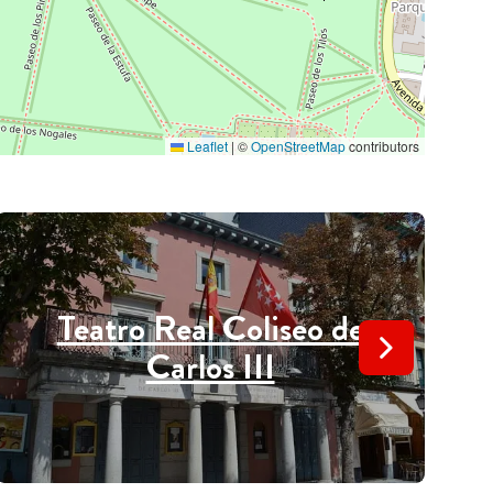
Leaflet
|
©
OpenStreetMap
contributors
Teatro Real Coliseo de
Carlos III