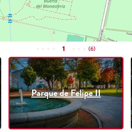
1
(
6
)
Parque de Felipe II