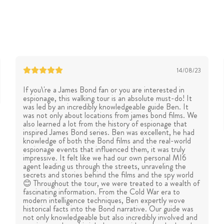
14/08/23
If you\'re a James Bond fan or you are interested in
espionage, this walking tour is an absolute must-do! It
was led by an incredibly knowledgeable guide Ben. It
was not only about locations from james bond films. We
also learned a lot from the history of espionage that
inspired James Bond series. Ben was excellent, he had
knowledge of both the Bond films and the real-world
espionage events that influenced them, it was truly
impressive. It felt like we had our own personal MI6
agent leading us through the streets, unraveling the
secrets and stories behind the films and the spy world
😊 Throughout the tour, we were treated to a wealth of
fascinating information. From the Cold War era to
modern intelligence techniques, Ben expertly wove
historical facts into the Bond narrative. Our guide was
not only knowledgeable but also incredibly involved and