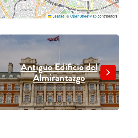
Leaflet
|
©
OpenStreetMap
contributors
Antiguo Edificio del
Almirantazgo
A