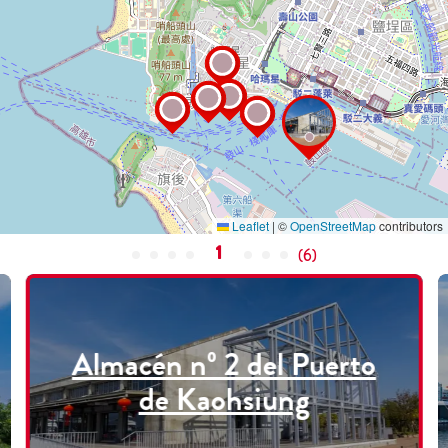
Leaflet
|
©
OpenStreetMap
contributors
1
(
6
)
Almacén nº 2 del Puerto
de Kaohsiung