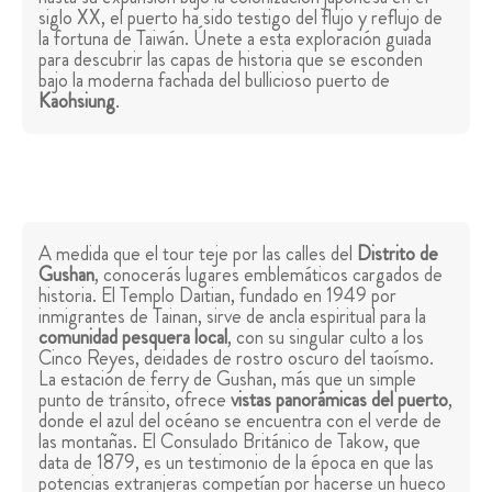
siglo XX, el puerto ha sido testigo del flujo y reflujo de
la fortuna de Taiwán. Únete a esta exploración guiada
para descubrir las capas de historia que se esconden
bajo la moderna fachada del bullicioso puerto de
Kaohsiung
.
A medida que el tour teje por las calles del
Distrito de
Gushan
, conocerás lugares emblemáticos cargados de
historia. El Templo Daitian, fundado en 1949 por
inmigrantes de Tainan, sirve de ancla espiritual para la
comunidad pesquera local
, con su singular culto a los
Cinco Reyes, deidades de rostro oscuro del taoísmo.
La estación de ferry de Gushan, más que un simple
punto de tránsito, ofrece
vistas panorámicas del puerto
,
donde el azul del océano se encuentra con el verde de
las montañas. El Consulado Británico de Takow, que
data de 1879, es un testimonio de la época en que las
potencias extranjeras competían por hacerse un hueco