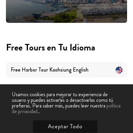
Free Tours en Tu Idioma
Free Harbor Tour Kaohsiung
English
Usamos cookies para mejorar tu experiencia de
usuario y puedes activarlas o desactivarlas como tú
prefieras. Para saber más, puedes leer nuestra
política
Tour
Free Tour
Free Tour Puerto
de privacidad.
.
-
›
Gratis
Kaohsiung
Kaohsiung
Aceptar Todo