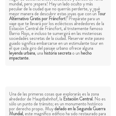
mundial, pero ¡espera! Hay un lado oculto y más
peculiar de la ciudad que no querrás perderte, y ¿qué
mejor manera de descubrir estas joyas que con un
Tour
Alternativo Gratis por Fráncfort
? Prepárate para un
viaje que te llevará por los eclécticos alrededores de la
Estación Central de Fráncfort, al tristemente famoso
Barrio Rojo, e incluso te sumergirá en las misteriosas
sociedades secretas de la ciudad. Reservar este paseo
guiado significa embarcarse en un estimulante tour en
el que cada giro del paisaje urbano ofrece alguna
leyenda urbana
, una
historia secreta
o un
hecho
impactante
.
Una de las primeras cosas que explorarás es la zona
alrededor de Hauptbahnhof, la
Estación Central
. No es
sólo un punto de tránsito; es un monumento histórico
por derecho propio. Muy
dañado en la Segunda Guerra
Mundial
, este magnífico edificio ha sido restaurado para