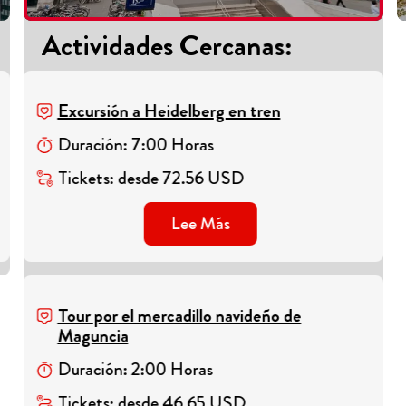
Actividades Cercanas
:
Excursión a Heidelberg en tren
Duración
:
7
:
00
Horas
Tickets
:
desde
72.56
USD
Lee Más
Tour por el mercadillo navideño de
Maguncia
Duración
:
2
:
00
Horas
Tickets
:
desde
46.65
USD