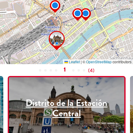
Leaflet
|
©
OpenStreetMap
contributors
1
(
4
)
Distrito de la Estación
Central