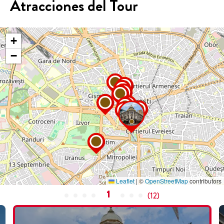
Atracciones del Tour
+
−
Leaflet
|
©
OpenStreetMap
contributors
1
(
12
)