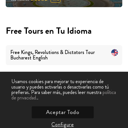
Free Tours en Tu Idioma
Free Kings, Revolutions & Dictators Tour
Bucharest
English
Usamos cookies para mejorar tu experiencia de
usuario y puedes activarlas o desactivarlas como tú
prefieras. Para saber más, puedes leer nuestra
política
Tour
Free Tour
Free Tour Reyes, Revoluciones y
de privacidad.
.
-
›
Gratis
Bucarest
Dictadores Bucarest
Aceptar Todo
Contáctanos
Configure