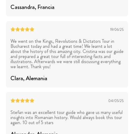
Cassandra
, Francia
19/06/25
We went on the Kings, Revolutions & Dictators Tour in
Bucharest today and had a great time! We learnt a lot
about the history of this amazing city. Cristina was our guide
and prepared a great tour full of interesting facts and
illustrations. Afterwards we were still discussing everything
we learnt. Thank you!
Clara
, Alemania
04/05/25
Stefan was an excellent tour guide who gave us many useful
insights into Romanian history. Would always book this tour
again. 10 out of 5 stars