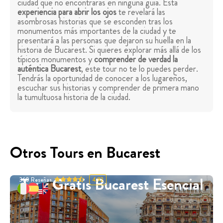
ciudad que no encontrarás en ninguna guía. Esta
experiencia para abrir los ojos
te revelará las
asombrosas historias que se esconden tras los
monumentos más importantes de la ciudad y te
presentará a las personas que dejaron su huella en la
historia de Bucarest. Si quieres explorar más allá de los
típicos monumentos y
comprender de verdad la
auténtica Bucarest
, este tour no te lo puedes perder.
Tendrás la oportunidad de conocer a los lugareños,
escuchar sus historias y comprender de primera mano
la tumultuosa historia de la ciudad.
Otros Tours en Bucarest
Tour Gratis Bucarest Esencial
360
Reseñas
4.92