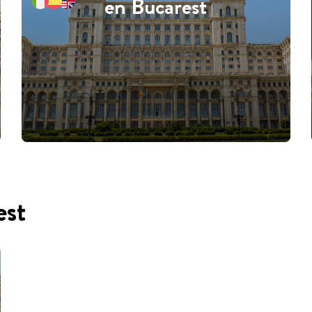
en Bucarest
est