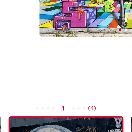
1
(
4
)