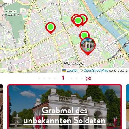
Leaflet
|
©
OpenStreetMap
contributors
1
(
8
)
Grabmal des
unbekannten Soldaten