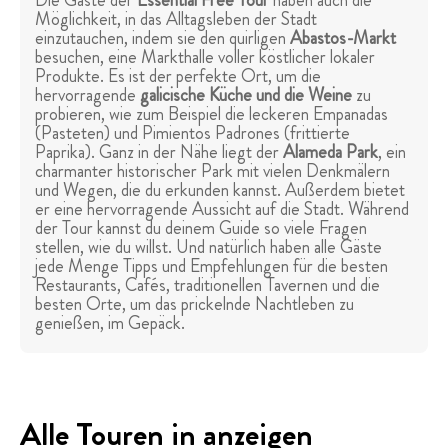
Die Gäste der
Essential Free Tour
haben auch die
Möglichkeit, in das Alltagsleben der Stadt
einzutauchen, indem sie den quirligen
Abastos-Markt
besuchen, eine Markthalle voller köstlicher lokaler
Produkte. Es ist der perfekte Ort, um die
hervorragende
galicische Küche und die Weine
zu
probieren, wie zum Beispiel die leckeren Empanadas
(Pasteten) und Pimientos Padrones (frittierte
Paprika). Ganz in der Nähe liegt der
Alameda Park
, ein
charmanter historischer Park mit vielen Denkmälern
und Wegen, die du erkunden kannst. Außerdem bietet
er eine hervorragende Aussicht auf die Stadt. Während
der Tour kannst du deinem Guide so viele Fragen
stellen, wie du willst. Und natürlich haben alle Gäste
jede Menge Tipps und Empfehlungen für die besten
Restaurants, Cafés, traditionellen Tavernen und die
besten Orte, um das prickelnde Nachtleben zu
genießen, im Gepäck.
Alle Touren in anzeigen