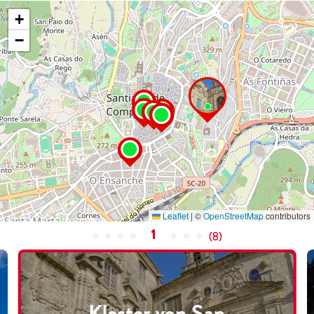
+
−
Leaflet
|
©
OpenStreetMap
contributors
1
(
8
)
Kloster von San