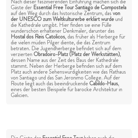
Nach dieser faszinierenden Einführung machen sich die
Gäste der
Essential Free Tour Santiago de Compostela
auf den Weg durch das historische Zentrum, das
von
der UNESCO zum Weltkulturerbe erklärt wurde
und
die Kathedrale umgibt. Hier finden sie eine Fülle
wunderschön erhaltener Denkmäler, darunter das
Hostal dos Reis Catolicos
, das früher als Herberge für
die vielen müden Pilger diente, die das Zentrum
betraten. Die Jugendherberge befindet sich auf dem
verzierten
Obradoiro-Platz (Platz der Werkstätten)
,
dessen Name aus der Zeit des Baus der Kathedrale
stammt. Neben der Herberge befinden sich auf dem
Platz auch andere Sehenswürdigkeiten wie das Rathaus
von Santiago und das San Jeronimo College. Auf der
Route liegt auch das beeindruckende
Cabildo-Haus
,
eines der besten Beispiele für barocke Architektur in
Galicien.