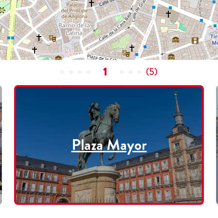
1
(
5
)
Plaza Mayor