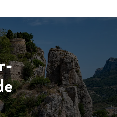
r-
de