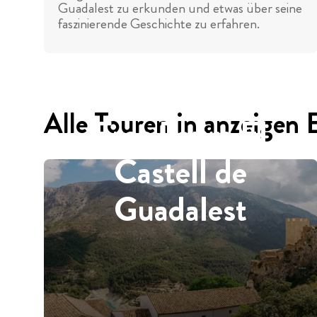
Guadalest zu erkunden und etwas über seine
faszinierende Geschichte zu erfahren.
Alle Touren in anzeigen 
Free Tours El
Castell de
Guadalest