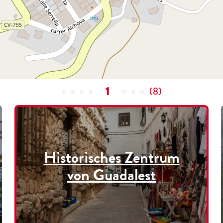
1
(
8
)
Historisches Zentrum
von Guadalest