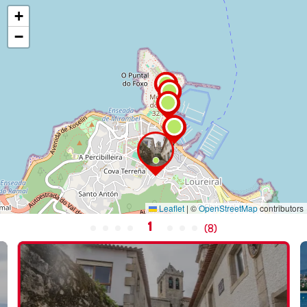
+
−
Leaflet
|
©
OpenStreetMap
contributors
1
(
8
)