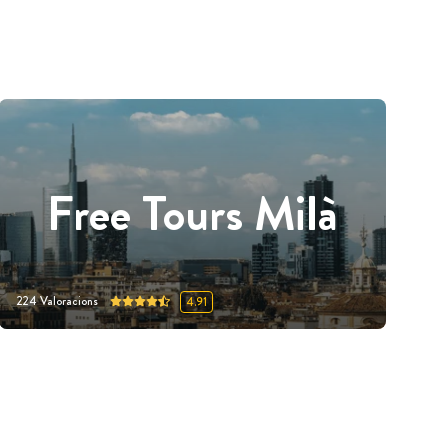
Free Tours Milà
224
Valoracions
4.91