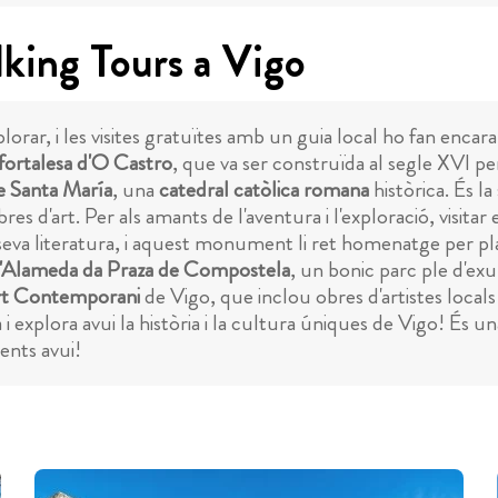
lking Tours a Vigo
xplorar, i les visites gratuïtes amb un guia local ho fan enc
fortalesa d'O Castro
, que va ser construïda al segle XVI per
e Santa María
, una
catedral catòlica romana
històrica. És la
s d'art. Per als amants de l'aventura i l'exploració, visitar 
seva literatura, i aquest monument li ret homenatge per pla
l'Alameda da Praza de Compostela
, un bonic parc ple d'exub
t Contemporani
de Vigo, que inclou obres d'artistes locals
 i explora avui la història i la cultura úniques de Vigo! És
ents avui!