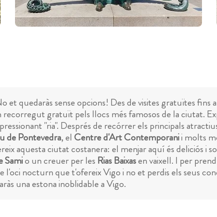
No et quedaràs sense opcions! Des de visites gratuïtes fins a
ecorregut gratuït pels llocs més famosos de la ciutat. Explo
pressionant "ria". Després de recórrer els principals atractius
 de Pontevedra
, el
Centre d'Art Contemporani
i molts mé
eix aquesta ciutat costanera: el menjar aquí és deliciós i so
e Sami
o un creuer per les
Rias Baixas
en vaixell. I per pren
e l'oci nocturn que t'ofereix Vigo i no et perdis els seus co
aràs una estona inoblidable a Vigo.