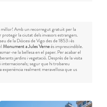
ara millor! Amb un recorregut gratuït per la
 protegir la ciutat dels invasors estrangers.
 seu de la Diòcesi de Vigo des de 1853 i és
el
Monument a Jules Verne
és imprescindible.
smar-ne la bellesa en el paper. Per acabar el
erants jardins i vegetació. Després de la visita
 i internacionals; segur que hi trobareu
 una experiència realment meravellosa que us