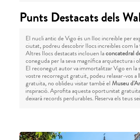
Punts Destacats dels Wa
El nucli antic de Vigo és un lloc increïble per e
ciutat, podreu descobrir llocs increïbles com la
Altres llocs destacats inclouen la
concatedral d
coneguda per la seva magnífica arquitectura i obre
El reconegut autor va immortalitzar Vigo en la 
vostre recorregut gratuït, podeu relaxar-vos a
gratuïta, no oblideu visitar també el
Museu d'Ar
inspiració. Aprofita aquesta oportunitat gratuïta
deixarà records perdurables. Reserva els teus sei