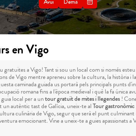
Avui
Demà
urs en Vigo
u gratuïtes a Vigo! Tant si sou un local com si només esteu 
 sons de Vigo mentre apreneu sobre la cultura, la història i 
questa caminada guiada us portarà pels principals punts d'inte
ocupació romana fins a l'època medieval i què la fa única avui
n guia local per a un
tour gratuït de mites i llegendes
! Conei
t un autèntic tast de Galícia, uneix-te al
Tour gastronòmic 
cultura culinària de Vigo, segur que serà el punt culminant 
ventura emocionant. Vine a uneix-te a guies apassionats a V