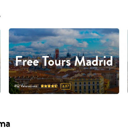
s
Free Tours Madrid
452
Valoracions
4.87
oma