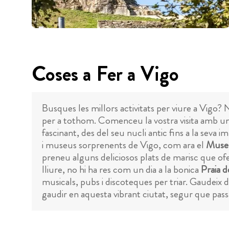
Coses a Fer a Vigo
Busques les millors activitats per viure a Vigo? 
per a tothom. Comenceu la vostra visita amb un r
fascinant, des del seu nucli antic fins a la seva im
i museus sorprenents de Vigo, com ara el
Museu
preneu alguns deliciosos plats de marisc que ofer
lliure, no hi ha res com un dia a la bonica
Praia d
musicals, pubs i discoteques per triar. Gaudeix d
gaudir en aquesta vibrant ciutat, segur que pass