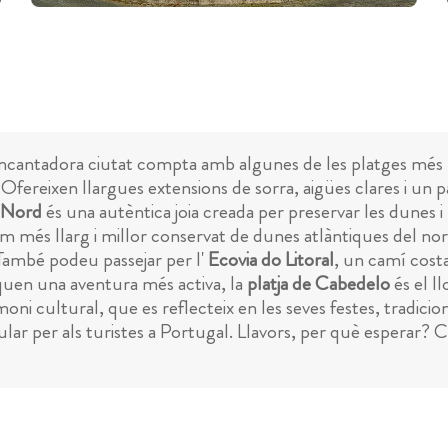
encantadora ciutat compta amb algunes de les platges més 
Ofereixen llargues extensions de sorra, aigües clares i un 
l Nord
és una autèntica joia creada per preservar les dunes i 
ram més llarg i millor conservat de dunes atlàntiques del n
 També podeu passejar per l'
Ecovia do Litoral
, un camí cost
squen una aventura més activa, la
platja de Cabedelo
és el ll
i cultural, que es reflecteix en les seves festes, tradicion
ar per als turistes a Portugal. Llavors, per què esperar? C