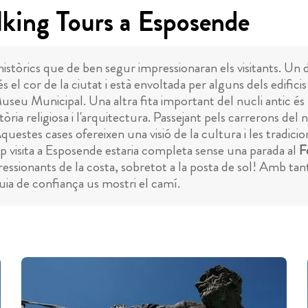
lking Tours a Esposende
històrics que de ben segur impressionaran els visitants. Un d
és el cor de la ciutat i està envoltada per alguns dels edifi
Museu Municipal. Una altra fita important del nucli antic és 
istòria religiosa i l'arquitectura. Passejant pels carrerons d
Aquestes cases ofereixen una visió de la cultura i les tradi
cap visita a Esposende estaria completa sense una parada al
F
essionants de la costa, sobretot a la posta de sol! Amb tante
guia de confiança us mostri el camí.