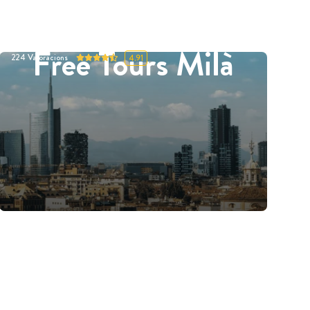
Free Tours Milà
224
Valoracions
4.91