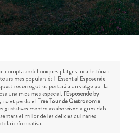
ue compta amb boniques platges, rica història i
 tours més populars és l'
Essential Esposende
Aquest recorregut us portarà a un viatge per la
 cosa una mica més especial, l'
Esposende by
 no et perdis el
Free Tour de Gastronomia
!
les gustatives mentre assaboreixen alguns dels
ntarà el millor de les delícies culinàries
ida i informativa.