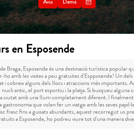
Avui
Demà
urs en Esposende
te de Braga, Esposende és una destinació turística popular q
rir-ho amb les visites a peu gratuïtes d'Espposende! Un dels
at i cobreix alguns dels llocs i atraccions més importants. 
el nucli antic, el port esportiu i la platja. Si busqueu alguna
la ciutat amb una llum completament diferent. I finalment,
la gastronomia que volen fer un viatge amb les seves papil·
sc fresc fins a guisats abundants, aquest recorregut us prese
uïts a Esposende, ho podreu viure tot d'una manera divert