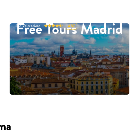
s
Free Tours Madrid
452
Valoracions
4.87
oma