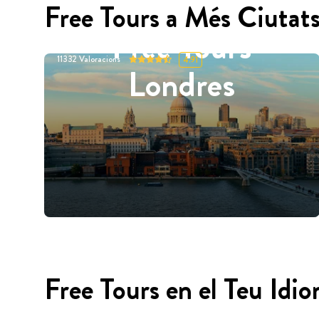
Free Tours a Més Ciutat
Free Tours
11332
Valoracions
4.91
Londres
Free Tours en el Teu Idi