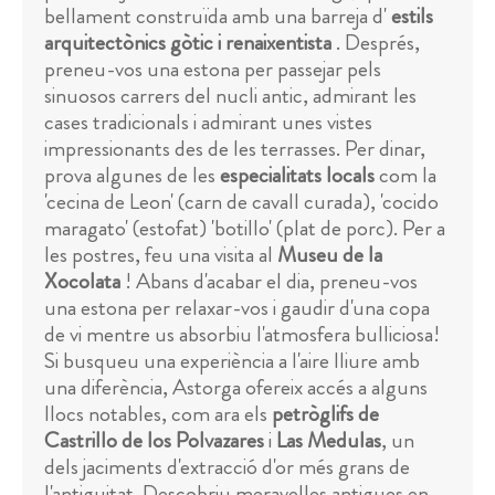
bellament construïda amb una barreja d'
estils
arquitectònics gòtic i renaixentista
. Després,
preneu-vos una estona per passejar pels
sinuosos carrers del nucli antic, admirant les
cases tradicionals i admirant unes vistes
impressionants des de les terrasses. Per dinar,
prova algunes de les
especialitats locals
com la
'cecina de Leon' (carn de cavall curada), 'cocido
maragato' (estofat) 'botillo' (plat de porc). Per a
les postres, feu una visita al
Museu de la
Xocolata
! Abans d'acabar el dia, preneu-vos
una estona per relaxar-vos i gaudir d'una copa
de vi mentre us absorbiu l'atmosfera bulliciosa!
Si busqueu una experiència a l'aire lliure amb
una diferència, Astorga ofereix accés a alguns
llocs notables, com ara els
petròglifs de
Castrillo de los Polvazares
i
Las Medulas
, un
dels jaciments d'extracció d'or més grans de
l'antiguitat. Descobriu meravelles antigues en