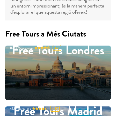
un entorn impressionant; és la manera perfecta
d'explorar el que aquesta regió ofereix!
Free Tours a Més Ciutats
Free Tours Londres
11324
Valoracions
4.91
Free Tours Madrid
452
Valoracions
4.87