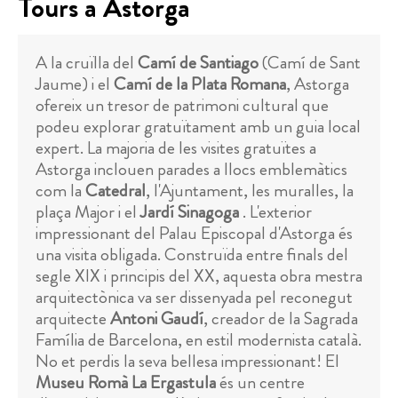
Tours a Astorga
A la cruïlla del
Camí de Santiago
(Camí de Sant
Jaume) i el
Camí de la Plata Romana
, Astorga
ofereix un tresor de patrimoni cultural que
podeu explorar gratuïtament amb un guia local
expert. La majoria de les visites gratuïtes a
Astorga inclouen parades a llocs emblemàtics
com la
Catedral
, l'Ajuntament, les muralles, la
plaça Major i el
Jardí Sinagoga
. L'exterior
impressionant del Palau Episcopal d'Astorga és
una visita obligada. Construïda entre finals del
segle XIX i principis del XX, aquesta obra mestra
arquitectònica va ser dissenyada pel reconegut
arquitecte
Antoni Gaudí
, creador de la Sagrada
Família de Barcelona, ​​en estil modernista català.
No et perdis la seva bellesa impressionant! El
Museu Romà La Ergastula
és un centre