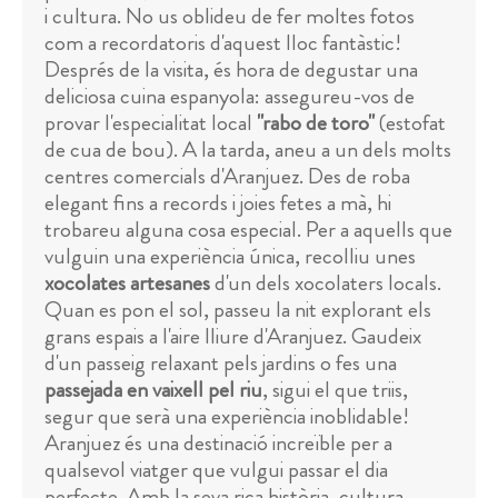
i cultura. No us oblideu de fer moltes fotos
com a recordatoris d'aquest lloc fantàstic!
Després de la visita, és hora de degustar una
deliciosa cuina espanyola: assegureu-vos de
provar l'especialitat local
"rabo de toro"
(estofat
de cua de bou). A la tarda, aneu a un dels molts
centres comercials d'Aranjuez. Des de roba
elegant fins a records i joies fetes a mà, hi
trobareu alguna cosa especial. Per a aquells que
vulguin una experiència única, recolliu unes
xocolates artesanes
d'un dels xocolaters locals.
Quan es pon el sol, passeu la nit explorant els
grans espais a l'aire lliure d'Aranjuez. Gaudeix
d'un passeig relaxant pels jardins o fes una
passejada en vaixell pel riu
, sigui el que triis,
segur que serà una experiència inoblidable!
Aranjuez és una destinació increïble per a
qualsevol viatger que vulgui passar el dia
perfecte. Amb la seva rica història, cultura