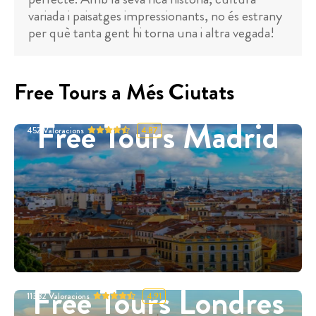
variada i paisatges impressionants, no és estrany
per què tanta gent hi torna una i altra vegada!
Free Tours a Més Ciutats
Free Tours Madrid
452
Valoracions
4.87
Free Tours Londres
11332
Valoracions
4.91