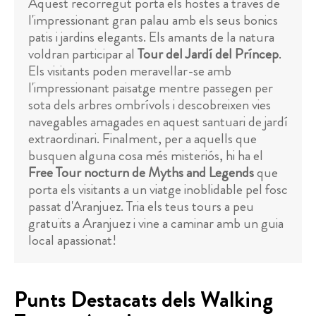
Aquest recorregut porta els hostes a través de
l'impressionant gran palau amb els seus bonics
patis i jardins elegants. Els amants de la natura
voldran participar al
Tour del Jardí del Príncep
.
Els visitants poden meravellar-se amb
l'impressionant paisatge mentre passegen per
sota dels arbres ombrívols i descobreixen vies
navegables amagades en aquest santuari de jardí
extraordinari. Finalment, per a aquells que
busquen alguna cosa més misteriós, hi ha el
Free Tour nocturn de Myths and Legends
que
porta els visitants a un viatge inoblidable pel fosc
passat d'Aranjuez. Tria els teus tours a peu
gratuïts a Aranjuez i vine a caminar amb un guia
local apassionat!
Punts Destacats dels Walking