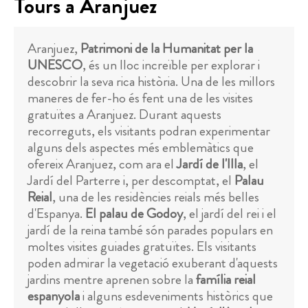
Tours a Aranjuez
Aranjuez,
Patrimoni de la Humanitat per la
UNESCO
, és un lloc increïble per explorar i
descobrir la seva rica història. Una de les millors
maneres de fer-ho és fent una de les visites
gratuïtes a Aranjuez. Durant aquests
recorreguts, els visitants podran experimentar
alguns dels aspectes més emblemàtics que
ofereix Aranjuez, com ara el
Jardí de l'Illa
, el
Jardí del Parterre i, per descomptat, el
Palau
Reial
, una de les residències reials més belles
d'Espanya.
El palau de Godoy
, el jardí del rei i el
jardí de la reina també són parades populars en
moltes visites guiades gratuïtes. Els visitants
poden admirar la vegetació exuberant d'aquests
jardins mentre aprenen sobre la
família reial
espanyola
i alguns esdeveniments històrics que