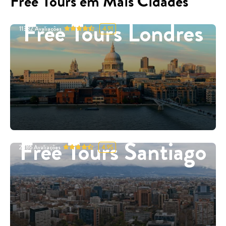
Free Tours em Mais Cidades
Free Tours Londres
11332
Avaliações
4.91
Free Tours Santiago
2886
Avaliações
4.95