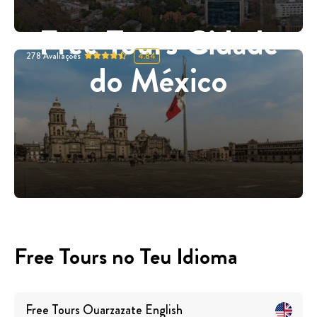
Free Tours Cidade
278
Avaliações
4.84
do México
Free Tours no Teu Idioma
Free Tours
Ouarzazate
English