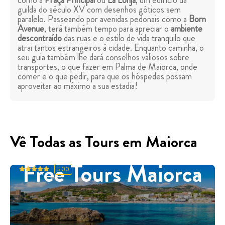
como a
Praça Principal
ou
La Lonja
, um edifício da
guilda do século XV com desenhos góticos sem
paralelo. Passeando por avenidas pedonais como a
Born
Avenue
, terá também tempo para apreciar o
ambiente
descontraído
das ruas e o estilo de vida tranquilo que
atrai tantos estrangeiros à cidade. Enquanto caminha, o
seu guia também lhe dará conselhos valiosos sobre
transportes, o que fazer em Palma de Maiorca, onde
comer e o que pedir, para que os hóspedes possam
aproveitar ao máximo a sua estadia!
Vê Todas as Tours em Maiorca
Free Tours Maiorca
5.00