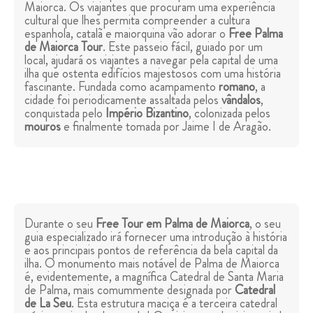
Maiorca. Os viajantes que procuram uma experiência
cultural que lhes permita compreender a cultura
espanhola, catalã e maiorquina vão adorar o
Free Palma
de Maiorca Tour
. Este passeio fácil, guiado por um
local, ajudará os viajantes a navegar pela capital de uma
ilha que ostenta edifícios majestosos com uma história
fascinante. Fundada como acampamento
romano
, a
cidade foi periodicamente assaltada pelos
vândalos
,
conquistada pelo
Império Bizantino
, colonizada pelos
mouros
e finalmente tomada por Jaime I de Aragão.
Durante o seu
Free Tour em Palma de Maiorca
, o seu
guia especializado irá fornecer uma introdução à história
e aos principais pontos de referência da bela capital da
ilha. O monumento mais notável de Palma de Maiorca
é, evidentemente, a magnífica Catedral de Santa Maria
de Palma, mais comummente designada por
Catedral
de La Seu
. Esta estrutura maciça é a terceira catedral