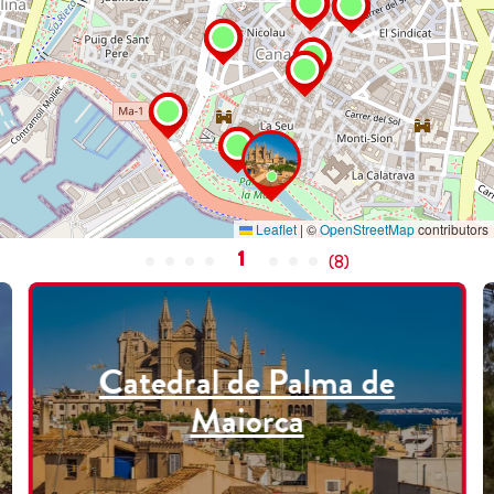
Leaflet
|
©
OpenStreetMap
contributors
1
(
8
)
Catedral de Palma de
Maiorca