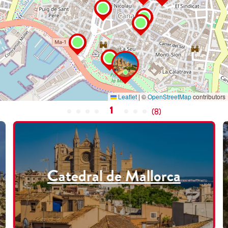
Leaflet
|
©
OpenStreetMap
contributors
1
(
8
)
Catedral de Mallorca