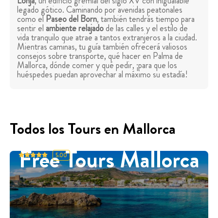
Lonja
, un edificio gremial del siglo XV con inigualable
legado gótico. Caminando por avenidas peatonales
como el
Paseo del Born
, también tendrás tiempo para
sentir el
ambiente relajado
de las calles y el estilo de
vida tranquilo que atrae a tantos extranjeros a la ciudad.
Mientras caminas, tu guía también ofrecerá valiosos
consejos sobre transporte, qué hacer en Palma de
Mallorca, dónde comer y qué pedir, ¡para que los
huéspedes puedan aprovechar al máximo su estadía!
Todos los Tours en Mallorca
Free Tours Mallorca
5.00