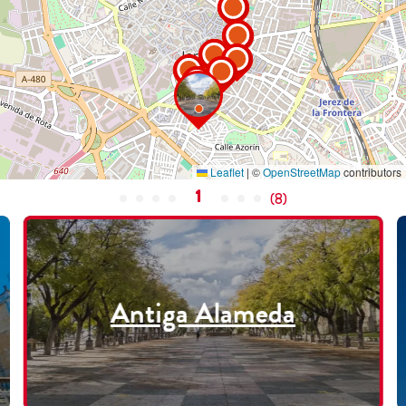
Leaflet
|
©
OpenStreetMap
contributors
1
(
8
)
Antiga Alameda