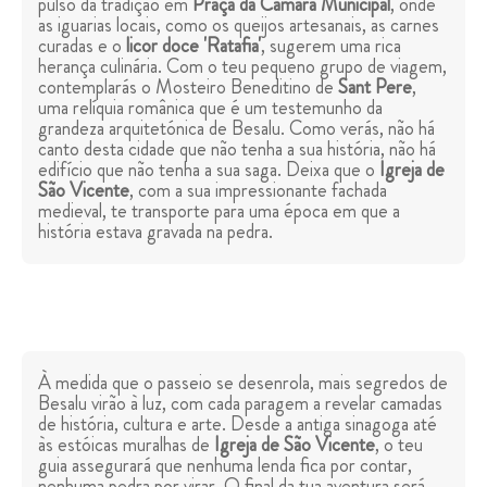
pulso da tradição em
Praça da Câmara Municipal
, onde
as iguarias locais, como os queijos artesanais, as carnes
curadas e o
licor doce '
Ratafia
'
, sugerem uma rica
herança culinária. Com o teu pequeno grupo de viagem,
contemplarás o Mosteiro Beneditino de
Sant Pere
,
uma relíquia românica que é um testemunho da
grandeza arquitetónica de Besalu. Como verás, não há
canto desta cidade que não tenha a sua história, não há
edifício que não tenha a sua saga. Deixa que o
Igreja de
São Vicente
, com a sua impressionante fachada
medieval, te transporte para uma época em que a
história estava gravada na pedra.
À medida que o passeio se desenrola, mais segredos de
Besalu virão à luz, com cada paragem a revelar camadas
de história, cultura e arte. Desde a antiga sinagoga até
às estóicas muralhas de
Igreja de São Vicente
, o teu
guia assegurará que nenhuma lenda fica por contar,
nenhuma pedra por virar. O final da tua aventura será