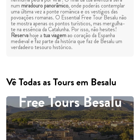
num
miradouro panorâmico
, onde poderás contemplar
uma última vez a ponte românica e os vestígios das
povoações romanas. O Essential Free Tour Besalu não
te mostra apenas os pontos turísticos, mas mergulha-
te na essência da Catalunha. Por isso, não hesites!
Reserva
hoje a
tua viagem
ao coração da Espanha
medieval e faz parte da história que faz de Besalu um
verdadeiro tesouro histórico.
Vê Todas as Tours em Besalu
Free Tours Besalu