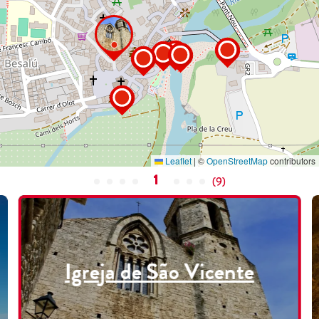
Leaflet
|
©
OpenStreetMap
contributors
1
(
9
)
Igreja de São Vicente