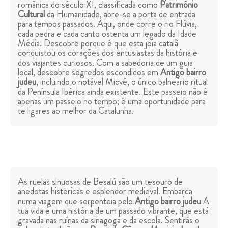
românica do século XI, classificada como
Património
Cultural
da Humanidade, abre-se a porta de entrada
para tempos passados. Aqui, onde corre o rio Flúvia,
cada pedra e cada canto ostenta um legado da Idade
Média. Descobre porque é que esta joia catalã
conquistou os corações dos entusiastas da história e
dos viajantes curiosos. Com a sabedoria de um guia
local, descobre segredos escondidos em
Antigo bairro
judeu
, incluindo o notável Micvé, o único balneário ritual
da Península Ibérica ainda existente. Este passeio não é
apenas um passeio no tempo; é uma oportunidade para
te ligares ao melhor da Catalunha.
As ruelas sinuosas de Besalú são um tesouro de
anedotas históricas e esplendor medieval. Embarca
numa viagem que serpenteia pelo
Antigo bairro judeu
A
tua vida é uma história de um passado vibrante, que está
gravada nas ruínas da sinagoga e da escola. Sentirás o