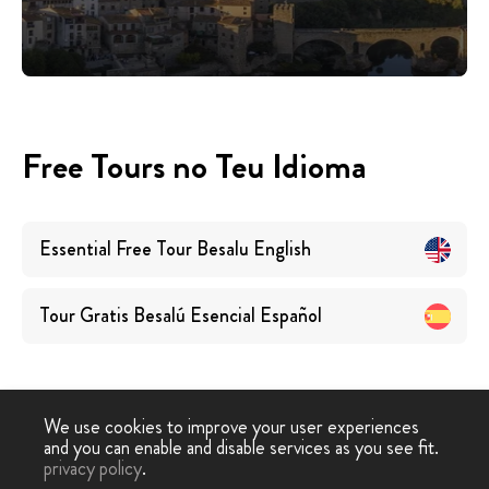
Free Tours no Teu Idioma
Essential Free Tour Besalu
English
Tour Gratis Besalú Esencial
Español
We use cookies to improve your user experiences
and you can enable and disable services as you see fit.
Free
Free Tour
Tour Grátis Essencial
privacy policy
.
-
›
Tour
Besalu
Besalu