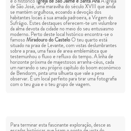
e o histórico
Igreja de São Jaime e Santa Ana
A igreja
de São José, uma maravilha do século XVIII que ainda
se mantém orgulhosa, ecoando a devoção dos
habitantes locais à sua amada padroeira, a Virgem do
Sufrágio. Estes destaques oferecem-te um vislumbre
da alma devota da cidade no meio do seu entusiasmo
moderno. Perto deste local histórico encontra-se o
famoso
Miradouro do Castelo
O teu quarto está
situado na praia de Levante, com vistas deslumbrantes
sobre a praia, uma faixa de areia emblemática que
testemunhou o fluxo e refluxo do tempo. A linha de
horizonte próxima de majestosos arranha-céus, cada
um narrando o seu próprio capítulo do boom económico
de Benidorm, pinta uma silhueta que vale a pena
observar. É um local perfeito para tirar uma fotografia
com o teu guia e o teu grupo de viagem.
Para terminar esta fascinante exploração, desce as
escadas históricas que ligam o ponto de vista do