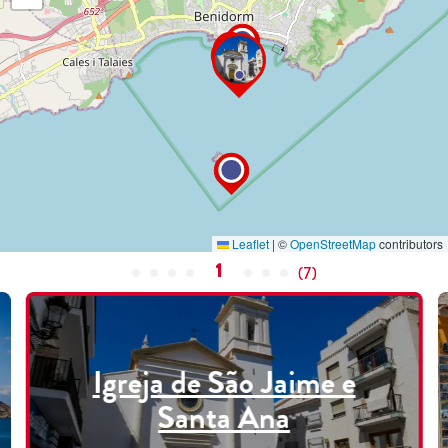
Leaflet
|
©
OpenStreetMap
contributors
1
(
7
)
Igreja de São Jaime e
Santa Ana