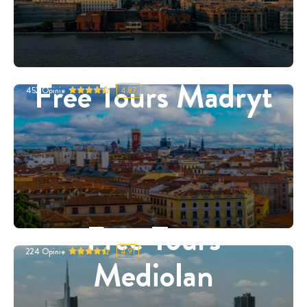
Free Tours Madryt
452
Opinie
4.87
Free Tours
224
Opinie
4.91
Mediolan