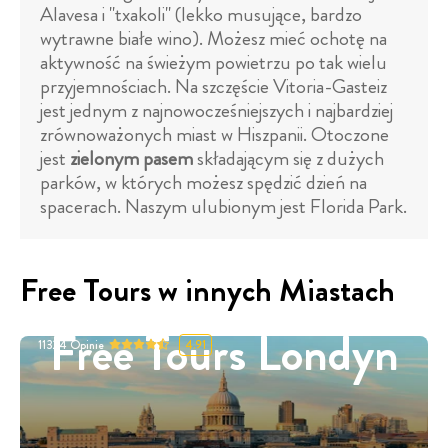
Alavesa i "txakoli" (lekko musujące, bardzo
wytrawne białe wino). Możesz mieć ochotę na
aktywność na świeżym powietrzu po tak wielu
przyjemnościach. Na szczęście Vitoria-Gasteiz
jest jednym z najnowocześniejszych i najbardziej
zrównoważonych miast w Hiszpanii. Otoczone
jest
zielonym pasem
składającym się z dużych
parków, w których możesz spędzić dzień na
spacerach. Naszym ulubionym jest Florida Park.
Free Tours w innych Miastach
Free Tours Londyn
11324
Opinie
4.91