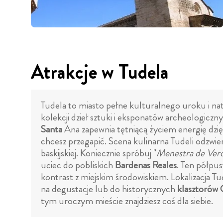
Atrakcje w Tudela
Tudela to miasto pełne kulturalnego uroku i n
kolekcji dzieł sztuki i eksponatów archeologicz
Santa
Ana zapewnia tętniącą życiem energię dzi
chcesz przegapić. Scena kulinarna Tudeli odzwier
baskijskiej. Koniecznie spróbuj "
Menestra de Ver
uciec do pobliskich
Bardenas Reales
. Ten półpus
kontrast z miejskim środowiskiem. Lokalizacja Tu
na degustacje lub do historycznych
klasztorów O
tym uroczym mieście znajdziesz coś dla siebie.