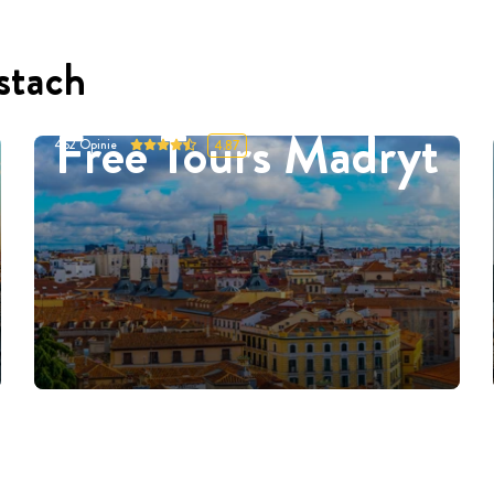
stach
Free Tours Madryt
452
Opinie
4.87