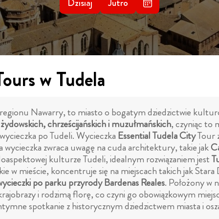
Dzisiaj
Jutro
Tours w Tudela
regionu Nawarry, to miasto o bogatym dziedzictwie kultu
żydowskich, chrześcijańskich i muzułmańskich
, czyniąc to
 wycieczka po Tudeli. Wycieczka
Essential Tudela City
Tour 
a wycieczka zwraca uwagę na cuda architektury, takie jak
Ca
ieloaspektowej kulturze Tudeli, idealnym rozwiązaniem jest
T
ie w mieście, koncentruje się na miejscach takich jak Star
wycieczki po parku przyrody Bardenas Reales
. Położony w n
 krajobrazy i rodzimą florę, co czyni go obowiązkowym miej
ią intymne spotkanie z historycznym dziedzictwem miasta i o