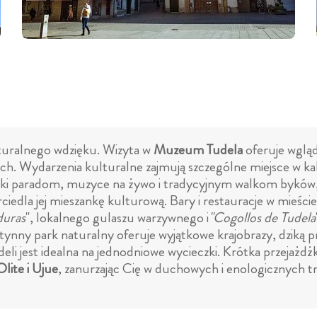
aturalnego wdzięku. Wizyta w
Muzeum Tudela
oferuje wgląd
nych. Wydarzenia kulturalne zajmują szczególne miejsce w k
ęki paradom, muzyce na żywo i tradycyjnym walkom byków, d
ciedla jej mieszankę kulturową. Bary i restauracje w mieście
duras
", lokalnego gulaszu warzywnego i
"Cogollos de Tudela
tynny park naturalny oferuje wyjątkowe krajobrazy, dziką pr
deli jest idealna na jednodniowe wycieczki. Krótka przejażdż
lite i Ujue
, zanurzając Cię w duchowych i enologicznych t