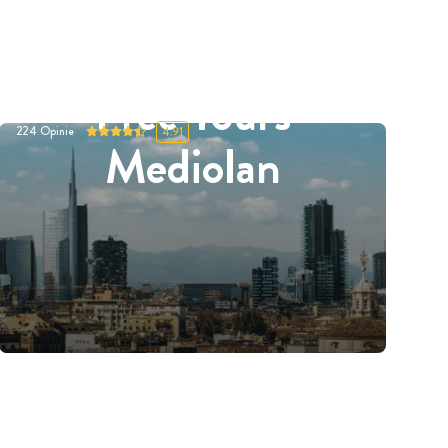
Free Tours
224
Opinie
4.91
Mediolan