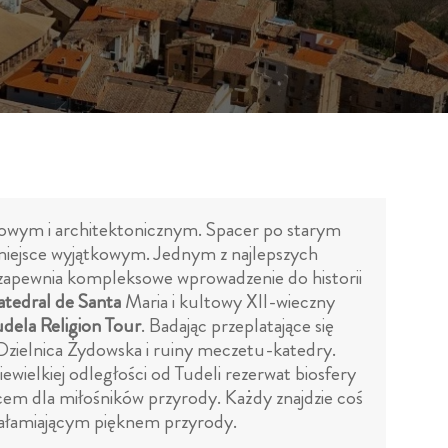
rowym i architektonicznym. Spacer po starym
 miejsce wyjątkowym. Jednym z najlepszych
zapewnia kompleksowe wprowadzenie do historii
tedral de Santa
Maria i kultowy XII-wieczny
udela Religion Tour
. Badając przeplatające się
a Dzielnica Żydowska i ruiny meczetu-katedry.
iewielkiej odległości od Tudeli rezerwat biosfery
scem dla miłośników przyrody. Każdy znajdzie coś
szałamiającym pięknem przyrody.