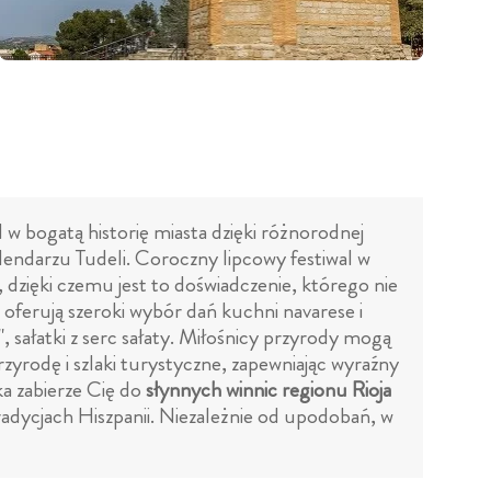
 w bogatą historię miasta dzięki różnorodnej
alendarzu Tudeli. Coroczny lipcowy festiwal w
zięki czemu jest to doświadczenie, którego nie
 oferują szeroki wybór dań kuchni navarese i
", sałatki z serc sałaty. Miłośnicy przyrody mogą
zyrodę i szlaki turystyczne, zapewniając wyraźny
ka zabierze Cię do
słynnych winnic regionu Rioja
radycjach Hiszpanii. Niezależnie od upodobań, w