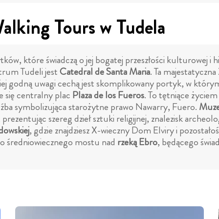
Walking Tours w Tudela
ów, które świadczą o jej bogatej przeszłości kulturowej i h
ntrum Tudeli jest
Catedral de Santa Maria
. Ta majestatyczna
dziej godną uwagi cechą jest skomplikowany portyk, w którym 
e się centralny plac
Plaza de los Fueros
. To tętniące życie
zeźba symbolizująca starożytne prawo Nawarry, Fuero.
Muze
prezentując szereg dzieł sztuki religijnej, znalezisk archeol
ydowskiej
, gdzie znajdziesz X-wieczny Dom Elviry i pozostało
go średniowiecznego mostu nad
rzeką Ebro
, będącego świ