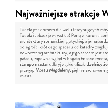
Najważniejsze atrakcje 
Tudela jest domem dla wielu fascynujących zabytk
Tudela i zobacz je wszystkie! Perłą w koronie ce
architektury romańskiej i gotyckiej, a jej najbar
odległości krótkiego spaceru od katedry znajduj
nowoczesnej architektury, a jego sercem jest r
pałacu, zapewnia wgląd w bogatą historię miasta, 
starego miasta
i odkryj wąskie uliczki
dzielnicy ż
przegap
Mostu Magdaleny
, pięknie zachowane
miasta.