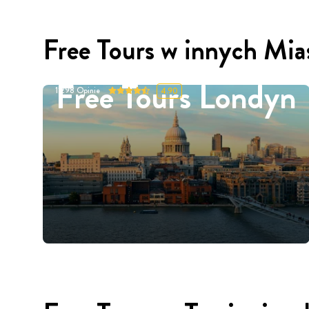
Free Tours w innych Mia
Free Tours Londyn
11298
Opinie
4.90