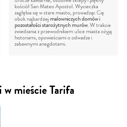
urocze kawiarnie, osobliwe sklepy i piękny
kościół San Mateo Apostol. Wycieczka
zagłębia się w stare miasto, prowadząc Cię
obok najbardziej
malowniczych domów i
pozostałości starożytnych murów
. W trakcie
zwiedzania z przewodnikiem ulice miasta ożyją
historiami, opowieściami o odwadze i
zabawnymi anegdotami.
 w mieście Tarifa