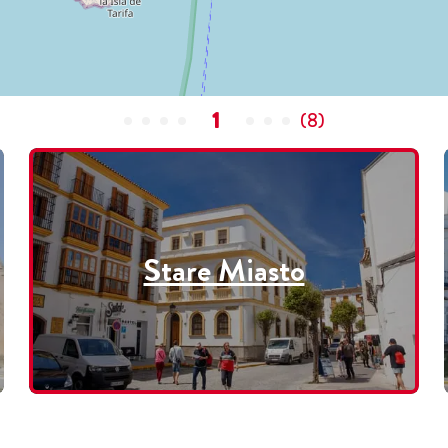
1
(
8
)
Stare Miasto