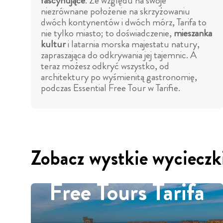
fascynujące
. Ze względu na swoje
niezrównane położenie na skrzyżowaniu
dwóch kontynentów i dwóch mórz, Tarifa to
nie tylko miasto; to doświadczenie,
mieszanka
kultur
i latarnia morska majestatu natury,
zapraszająca do odkrywania jej tajemnic. A
teraz możesz odkryć wszystko, od
architektury po wyśmienitą gastronomię,
podczas Essential Free Tour w Tarifie.
Zobacz wystkie wycieczki
Free Tours Tarifa