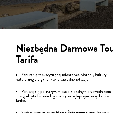
Niezbędna Darmowa To
Tarifa
Zanurz się w ekscytującej
mieszance historii, kultury i
naturalnego piękna
, które Cię zahipnotyzuje!
Poruszaj się po
starym
mieście z lokalnym przewodnikiem i
odkryj ukryte historie kryjące się za najlepszymi zabytkami w
Tarifie.
Stań w miejscu, gdzie
Morze Śródziemne
spotyka się z