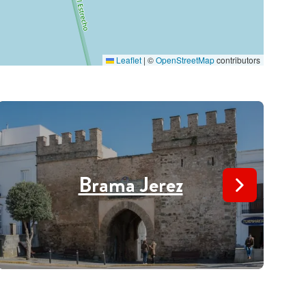
Leaflet
|
©
OpenStreetMap
contributors
Brama Jerez