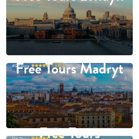
Free Tours Madryt
452
Opinie
4.87
Free Tours
224
Opinie
4.91