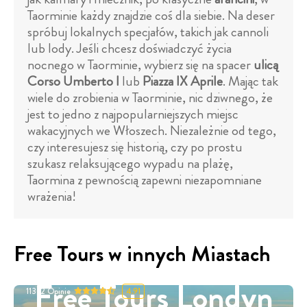
Taorminie każdy znajdzie coś dla siebie. Na deser
spróbuj lokalnych specjałów, takich jak cannoli
lub lody. Jeśli chcesz doświadczyć życia
nocnego w Taorminie, wybierz się na spacer
ulicą
Corso Umberto I
lub
Piazza IX Aprile
. Mając tak
wiele do zrobienia w Taorminie, nic dziwnego, że
jest to jedno z najpopularniejszych miejsc
wakacyjnych we Włoszech. Niezależnie od tego,
czy interesujesz się historią, czy po prostu
szukasz relaksującego wypadu na plażę,
Taormina z pewnością zapewni niezapomniane
wrażenia!
Free Tours w innych Miastach
Free Tours Londyn
11332
Opinie
4.91