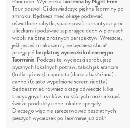
Pancrazio. Wycieczka
Taormina by Night Free
Tour pozwoli Ci doświadczyć piękna Taorminy po
zmroku. Będziesz mieć okazję podziwiać
oświetlone zabytki, spacerować romantycznymi
uliczkami i podziwiać zapierające dech w piersiach
widoki na Etnę z różnych perspektyw. Wreszcie,
jeśli jesteś smakoszem, nie będziesz chciał
przegapić
bezpłatnej wycieczki kulinarnej po
Taorminie
. Podczas tej wycieczki spróbujesz
pysznych lokalnych potraw, takich jak arancini
(kulki ryżowe), caponata (danie z bakłażana) i
cannoli (ciasto wypełnione serem ricotta).
Będziesz mieć również okazję odwiedzić kilka
tradycyjnych rynków, na których można kupić
świeże produkty i inne lokalne specjały.
Dlaczego więc nie zarezerwować bezpłatnych
pieszych wycieczek po Taorminie już dziś?