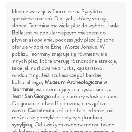
Idealne wakacje w Taorminie na Sycylii to
spełnienie marzeń. Dla tych, którzy szukają
słońca, Taormina ma wiele plaż do wyboru.
Isola
Bella
jest najpopularniejszym miejscem do
pływania i opalania, podczas gdy plaża Spisone
oferuje widoki na Etnę i Morze Jońskie. W
pobliżu Taorminy znajduje się również wiele
innych plaż, które oferują różnorodne atrakcje,
takie jak nurkowanie z rurką, kajakarstwo i
windsurfing. Jeśli szukasz czegoś bardziej
kulturalnego,
Muzeum Archeologiczne w
Taorminie
jest interesującym przystankiem, a
Teatr San Giorgio
oferuje pokazy włoskich oper.
Opcjonalnie odwiedź położoną na wzgórzu
wioskę
Castelmola
. Jeśli chodzi o jedzenie, nie
możesz się pomylić z tradycyjną
kuchnią
sycylijską
. Od świeżych owoców morza, takich
jak kalmary i miecznik, po klasyczne
arancini
, w