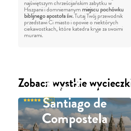
najświętszym chrześcijańskim zabytku w
Hiszpanii i domniemanym
miejscu pochówku
biblijnego apostoła św.
Tutaj Twój przewodnik
przedstawi Ci miasto i opowie o niektórych
ciekawostkach, które katedra kryje za swoimi
murami.
Zobacz wystkie wycieczk
Free Tours
Santiago de
5.00
Compostela