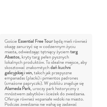
Goście
Essential Free Tour
będą mieli również
okazję zanurzyć się w codziennym życiu
miasta, odwiedzając tętniący życiem
targ
Abastos
, kryty targ pełen pysznych
lokalnych produktów. To idealne miejsce, aby
skosztować znakomitych
dań kuchni
galicyjskiej i win
, takich jak przepyszne
empanadas (placki) i pimientos padrones
(smażone papryczki). W pobliżu znajduje się
Alameda Park
, uroczy park historyczny z
mnóstwem zabytków i ścieżek do zwiedzania.
Oferuje również wspaniałe widoki na miasto.
Podczas zwiedzania nie wahaj się zadawać