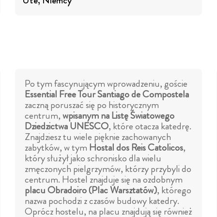
Ute
, Niemcy
Po tym fascynującym wprowadzeniu, goście
Essential Free Tour Santiago de Compostela
zaczną poruszać się po historycznym
centrum,
wpisanym na Listę Światowego
Dziedzictwa UNESCO
, które otacza katedrę.
Znajdziesz tu wiele pięknie zachowanych
zabytków, w tym
Hostal dos Reis Catolicos
,
który służył jako schronisko dla wielu
zmęczonych pielgrzymów, którzy przybyli do
centrum. Hostel znajduje się na ozdobnym
placu Obradoiro (Plac Warsztatów)
, którego
nazwa pochodzi z czasów budowy katedry.
Oprócz hostelu, na placu znajdują się również