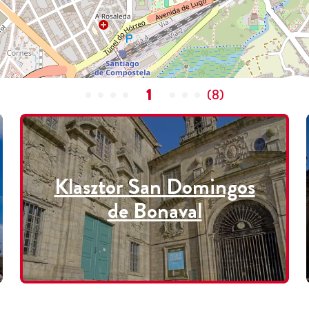
1
(
8
)
Klasztor San Domingos
de Bonaval