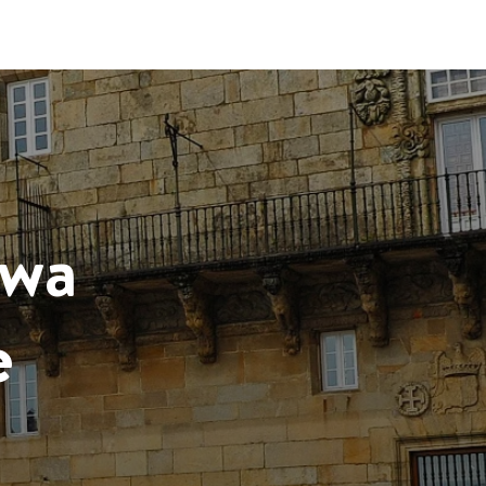
owa
e