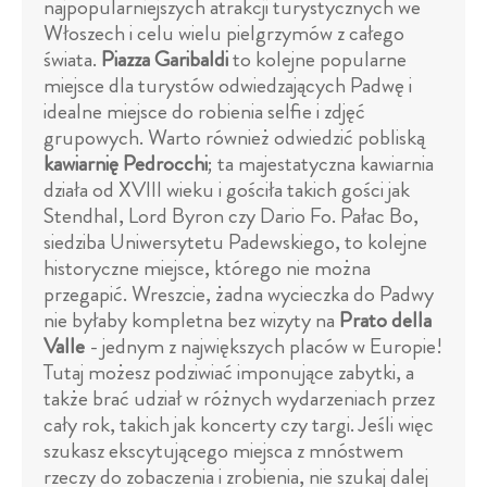
najpopularniejszych atrakcji turystycznych we
Włoszech i celu wielu pielgrzymów z całego
świata.
Piazza Garibaldi
to kolejne popularne
miejsce dla turystów odwiedzających Padwę i
idealne miejsce do robienia selfie i zdjęć
grupowych. Warto również odwiedzić pobliską
kawiarnię Pedrocchi
; ta majestatyczna kawiarnia
działa od XVIII wieku i gościła takich gości jak
Stendhal, Lord Byron czy Dario Fo. Pałac Bo,
siedziba Uniwersytetu Padewskiego, to kolejne
historyczne miejsce, którego nie można
przegapić. Wreszcie, żadna wycieczka do Padwy
nie byłaby kompletna bez wizyty na
Prato della
Valle
- jednym z największych placów w Europie!
Tutaj możesz podziwiać imponujące zabytki, a
także brać udział w różnych wydarzeniach przez
cały rok, takich jak koncerty czy targi. Jeśli więc
szukasz ekscytującego miejsca z mnóstwem
rzeczy do zobaczenia i zrobienia, nie szukaj dalej