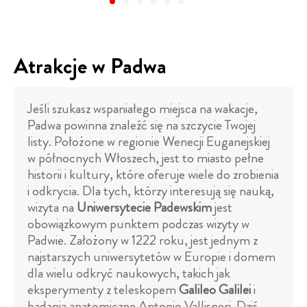
Atrakcje w Padwa
Jeśli szukasz wspaniałego miejsca na wakacje,
Padwa powinna znaleźć się na szczycie Twojej
listy. Położone w regionie Wenecji Euganejskiej
w północnych Włoszech, jest to miasto pełne
historii i kultury, które oferuje wiele do zrobienia
i odkrycia. Dla tych, którzy interesują się nauką,
wizyta na
Uniwersytecie Padewskim
jest
obowiązkowym punktem podczas wizyty w
Padwie. Założony w 1222 roku, jest jednym z
najstarszych uniwersytetów w Europie i domem
dla wielu odkryć naukowych, takich jak
eksperymenty z teleskopem
Galileo Galilei
i
badania anatomiczne Antonio Vallisneri. Dziś