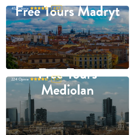
Free Tours Madryt
452
Opinie
4.87
Free Tours
224
Opinie
4.91
Mediolan