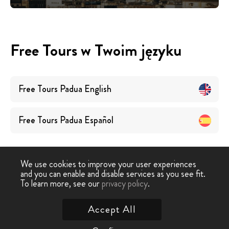
Free Tours w Twoim języku
Free Tours
Padua
English
Free Tours
Padua
Español
We use cookies to improve your user experiences
and you can enable and disable services as you see fit.
To learn more, see our
privacy policy
.
Free Walking Tour
›
Padwa
Accept All
Skontaktuj się z nami