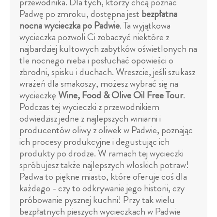
przewodnika. Dla tych, którzy chcą poznać
Padwę po zmroku, dostępna jest
bezpłatna
nocna wycieczka po Padwie
. Ta wyjątkowa
wycieczka pozwoli Ci zobaczyć niektóre z
najbardziej kultowych zabytków oświetlonych na
tle nocnego nieba i posłuchać opowieści o
zbrodni, spisku i duchach. Wreszcie, jeśli szukasz
wrażeń dla smakoszy, możesz wybrać się na
wycieczkę
Wine, Food & Olive Oil Free Tour
.
Podczas tej wycieczki z przewodnikiem
odwiedzisz jedne z najlepszych winiarni i
producentów oliwy z oliwek w Padwie, poznając
ich procesy produkcyjne i degustując ich
produkty po drodze. W ramach tej wycieczki
spróbujesz także najlepszych włoskich potraw!
Padwa to piękne miasto, które oferuje coś dla
każdego - czy to odkrywanie jego historii, czy
próbowanie pysznej kuchni! Przy tak wielu
bezpłatnych pieszych wycieczkach w Padwie