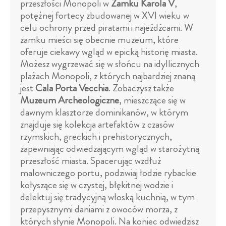
przeszłości Monopoli w
Zamku Karola V
,
potężnej fortecy zbudowanej w XVI wieku w
celu ochrony przed piratami i najeźdźcami. W
zamku mieści się obecnie muzeum, które
oferuje ciekawy wgląd w epicką historię miasta.
Możesz wygrzewać się w słońcu na idyllicznych
plażach Monopoli, z których najbardziej znaną
jest
Cala Porta Vecchia
. Zobaczysz także
Muzeum Archeologiczne
, mieszczące się w
dawnym klasztorze dominikanów, w którym
znajduje się kolekcja artefaktów z czasów
rzymskich, greckich i prehistorycznych,
zapewniając odwiedzającym wgląd w starożytną
przeszłość miasta. Spacerując wzdłuż
malowniczego portu, podziwiaj łodzie rybackie
kołyszące się w czystej, błękitnej wodzie i
delektuj się tradycyjną włoską kuchnią, w tym
przepysznymi daniami z owoców morza, z
których słynie Monopoli. Na koniec odwiedzisz