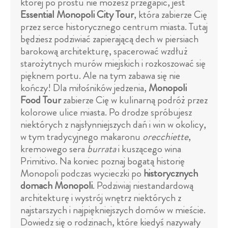
której po prostu nie możesz przegapić, jest
Essential Monopoli City Tour
, która zabierze Cię
przez serce historycznego centrum miasta. Tutaj
będziesz podziwiać zapierającą dech w piersiach
barokową architekturę, spacerować wzdłuż
starożytnych murów miejskich i rozkoszować się
pięknem portu. Ale na tym zabawa się nie
kończy! Dla miłośników jedzenia,
Monopoli
Food Tour
zabierze Cię w kulinarną podróż przez
kolorowe ulice miasta. Po drodze spróbujesz
niektórych z najsłynniejszych dań i win w okolicy,
w tym tradycyjnego makaronu
orecchiette
,
kremowego sera
burrata
i kuszącego wina
Primitivo. Na koniec poznaj bogatą historię
Monopoli podczas wycieczki po
historycznych
domach Monopoli
. Podziwiaj niestandardową
architekturę i wystrój wnętrz niektórych z
najstarszych i najpiękniejszych domów w mieście.
Dowiedz się o rodzinach, które kiedyś nazywały