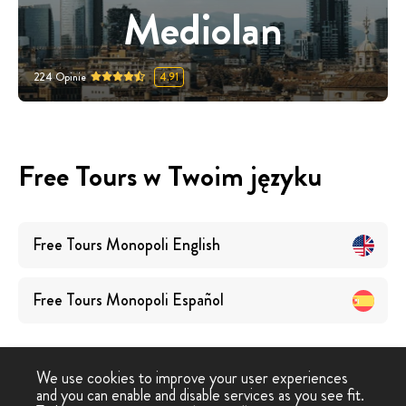
Mediolan
224
Opinie
4.91
Free Tours w Twoim języku
Free Tours
Monopoli
English
Free Tours
Monopoli
Español
We use cookies to improve your user experiences
and you can enable and disable services as you see fit.