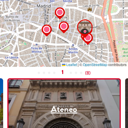
Leaflet
|
©
OpenStreetMap
contributors
1
(
8
)
Ateneo