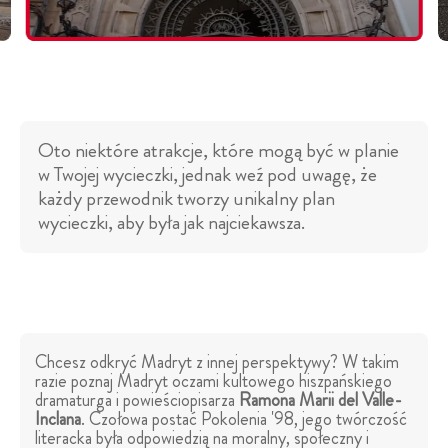
Oto niektóre atrakcje, które mogą być w planie
w Twojej wycieczki, jednak weź pod uwagę, że
każdy przewodnik tworzy unikalny plan
wycieczki, aby była jak najciekawsza.
Chcesz odkryć Madryt z innej perspektywy? W takim
razie poznaj Madryt oczami kultowego hiszpańskiego
dramaturga i powieściopisarza
Ramona Marii del Valle-
Inclana
. Czołowa postać Pokolenia '98, jego twórczość
literacka była odpowiedzią na moralny, społeczny i