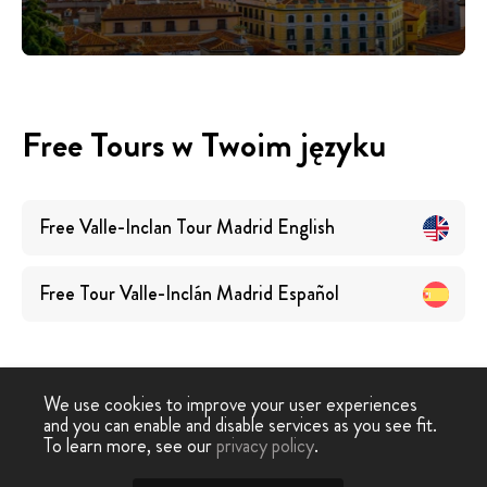
Free Tours w Twoim języku
Free Valle-Inclan Tour Madrid
English
Free Tour Valle-Inclán Madrid
Español
We use cookies to improve your user experiences
and you can enable and disable services as you see fit.
Free
Free Tour
Free Tour Valle-Inclan
To learn more, see our
privacy policy
.
-
›
Tour
Madryt
Madryt