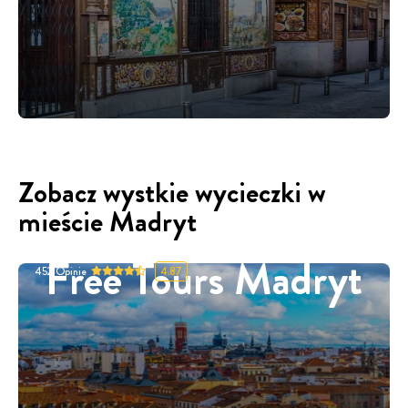
Zobacz wystkie wycieczki w
mieście Madryt
Free Tours Madryt
452
Opinie
4.87