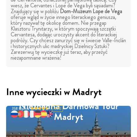
wiesz, że Cervantes i Lope de Vega byli sąsiadami?
Znajdujący się w pobliżu
Dom-Muzeum Lope de Vega
oferuje wgląd w życie innego literackiego geniusza,
który nazywał tę okolicę domem. Nie przegap
Klasztoru Trynitarzy, w którym spoczywają szczątki
Cervantesa, dodając uroczysty akcent do literackiej
podróży. Czy chcesz zanurzyć się w świecie Valle-Inclán
i historycznych ulic madryckiej Dzielnicy Sztuki?
Zarezerwuj tę wycieczkę już teraz, aby przeżyć
niezapomniane wrażenia!
Inne wycieczki w Madryt
Niezbędna Darmowa Tour
358
Opinie
4.93
Madryt