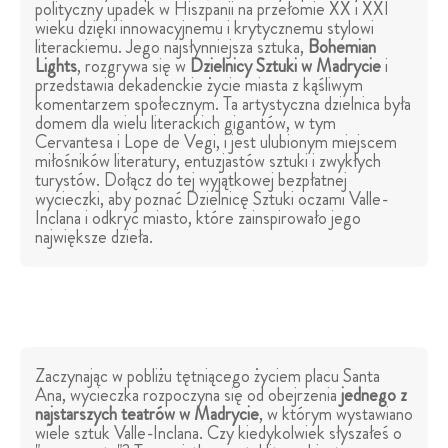
polityczny upadek w Hiszpanii na przełomie XX i XXI
wieku dzięki innowacyjnemu i krytycznemu stylowi
literackiemu. Jego najsłynniejsza sztuka,
Bohemian
Lights
, rozgrywa się w
Dzielnicy Sztuki w Madrycie
i
przedstawia dekadenckie życie miasta z kąśliwym
komentarzem społecznym. Ta artystyczna dzielnica była
domem dla wielu literackich gigantów, w tym
Cervantesa i Lope de Vegi, i jest ulubionym miejscem
miłośników literatury, entuzjastów sztuki i zwykłych
turystów. Dołącz do tej wyjątkowej bezpłatnej
wycieczki, aby poznać Dzielnicę Sztuki oczami Valle-
Inclana i odkryć miasto, które zainspirowało jego
największe dzieła.
Zaczynając w pobliżu tętniącego życiem placu Santa
Ana, wycieczka rozpoczyna się od obejrzenia
jednego z
najstarszych teatrów w Madrycie
, w którym wystawiano
wiele sztuk Valle-Inclana. Czy kiedykolwiek słyszałeś o