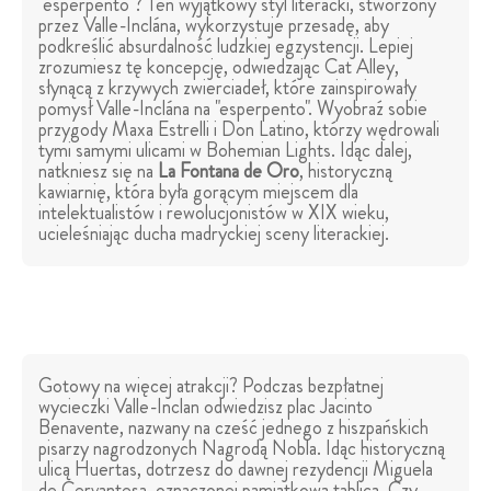
"esperpento"? Ten wyjątkowy styl literacki, stworzony
przez Valle-Inclána, wykorzystuje przesadę, aby
podkreślić absurdalność ludzkiej egzystencji. Lepiej
zrozumiesz tę koncepcję, odwiedzając Cat Alley,
słynącą z krzywych zwierciadeł, które zainspirowały
pomysł Valle-Inclána na "esperpento". Wyobraź sobie
przygody Maxa Estrelli i Don Latino, którzy wędrowali
tymi samymi ulicami w Bohemian Lights. Idąc dalej,
natkniesz się na
La Fontana de Oro
, historyczną
kawiarnię, która była gorącym miejscem dla
intelektualistów i rewolucjonistów w XIX wieku,
ucieleśniając ducha madryckiej sceny literackiej.
Gotowy na więcej atrakcji? Podczas bezpłatnej
wycieczki Valle-Inclan odwiedzisz plac Jacinto
Benavente, nazwany na cześć jednego z hiszpańskich
pisarzy nagrodzonych Nagrodą Nobla. Idąc historyczną
ulicą Huertas, dotrzesz do dawnej rezydencji Miguela
de Cervantesa, oznaczonej pamiątkową tablicą. Czy