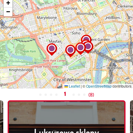
+
−
Leaflet
|
©
OpenStreetMap
contributors
1
(
8
)
Luksusowe sklepy