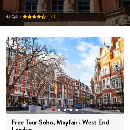
44
Opinie
4.91
Free Tour Soho, Mayfair i West End
Londyn