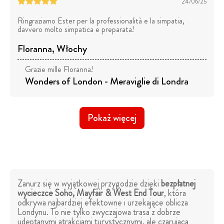
24/06/25
Ringraziamo Ester per la professionalità e la simpatia,
davvero molto simpatica e preparata!
Floranna
, Włochy
Grazie mille Floranna!
Wonders of London - Meraviglie di Londra
Pokaż więcej
Zanurz się w wyjątkowej przygodzie dzięki
bezpłatnej
wycieczce Soho, Mayfair & West End Tour
, która
odkrywa najbardziej efektowne i urzekające oblicza
Londynu. To nie tylko zwyczajowa trasa z dobrze
udeptanymi atrakcjami turystycznymi, ale czarująca