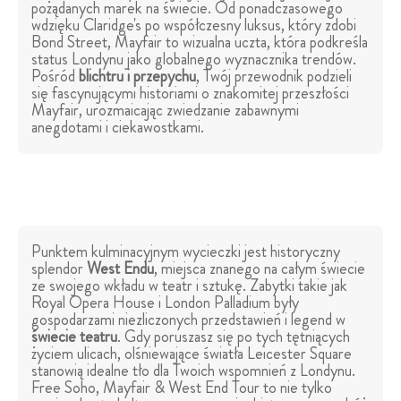
pożądanych marek na świecie. Od ponadczasowego
wdzięku Claridge's po współczesny luksus, który zdobi
Bond Street, Mayfair to wizualna uczta, która podkreśla
status Londynu jako globalnego wyznacznika trendów.
Pośród
blichtru i przepychu
, Twój przewodnik podzieli
się fascynującymi historiami o znakomitej przeszłości
Mayfair, urozmaicając zwiedzanie zabawnymi
anegdotami i ciekawostkami.
Punktem kulminacyjnym wycieczki jest historyczny
splendor
West Endu
, miejsca znanego na całym świecie
ze swojego wkładu w teatr i sztukę. Zabytki takie jak
Royal Opera House i London Palladium były
gospodarzami niezliczonych przedstawień i legend w
świecie teatru
. Gdy poruszasz się po tych tętniących
życiem ulicach, olśniewające światła Leicester Square
stanowią idealne tło dla Twoich wspomnień z Londynu.
Free Soho, Mayfair & West End Tour to nie tylko