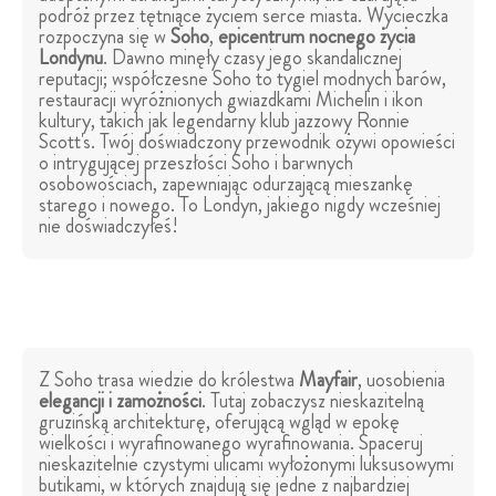
podróż przez tętniące życiem serce miasta. Wycieczka
rozpoczyna się w
Soho
,
epicentrum nocnego życia
Londynu
. Dawno minęły czasy jego skandalicznej
reputacji; współczesne Soho to tygiel modnych barów,
restauracji wyróżnionych gwiazdkami Michelin i ikon
kultury, takich jak legendarny klub jazzowy Ronnie
Scott's. Twój doświadczony przewodnik ożywi opowieści
o intrygującej przeszłości Soho i barwnych
osobowościach, zapewniając odurzającą mieszankę
starego i nowego. To Londyn, jakiego nigdy wcześniej
nie doświadczyłeś!
Z Soho trasa wiedzie do królestwa
Mayfair
, uosobienia
elegancji i zamożności
. Tutaj zobaczysz nieskazitelną
gruzińską architekturę, oferującą wgląd w epokę
wielkości i wyrafinowanego wyrafinowania. Spaceruj
nieskazitelnie czystymi ulicami wyłożonymi luksusowymi
butikami, w których znajdują się jedne z najbardziej