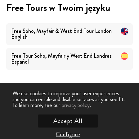
Free Tours w Twoim języku
Free Soho, Mayfair & West End Tour London
English
Free Tour Soho, Mayfair y West End Londres
Español
We use cookies to improve your user experiences
and you can enable and disable services as you see fit.
Free
Free Tour
Free Tour Soho, Mayfair i West
To learn more, see our
privacy policy
.
-
›
Tour
Londyn
End Londyn
Accept All
Skontaktuj się z nami
Configure