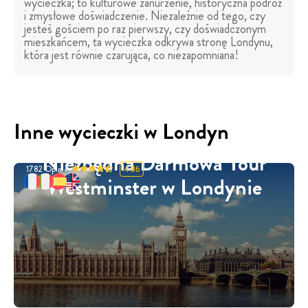
wycieczka; to kulturowe zanurzenie, historyczna podróż
i zmysłowe doświadczenie. Niezależnie od tego, czy
jesteś gościem po raz pierwszy, czy doświadczonym
mieszkańcem, ta wycieczka odkrywa stronę Londynu,
która jest równie czarująca, co niezapomniana!
Inne wycieczki w Londyn
Niezbędna Darmowa Tour
1782
Opinie
4.86
Westminster w Londynie