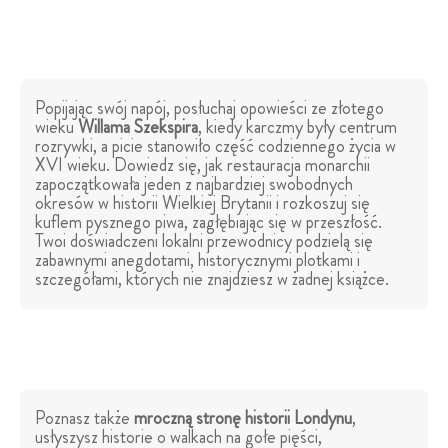
Popijając swój napój, posłuchaj opowieści ze złotego
wieku
Willama Szekspira
, kiedy karczmy były centrum
rozrywki, a picie stanowiło część codziennego życia w
XVI wieku. Dowiedz się, jak restauracja monarchii
zapoczątkowała jeden z najbardziej swobodnych
okresów w historii Wielkiej Brytanii i rozkoszuj się
kuflem pysznego piwa, zagłębiając się w przeszłość.
Twoi doświadczeni lokalni przewodnicy podzielą się
zabawnymi anegdotami, historycznymi plotkami i
szczegółami, których nie znajdziesz w żadnej książce.
Poznasz także
mroczną stronę historii Londynu
,
usłyszysz historie o walkach na gołe pięści,