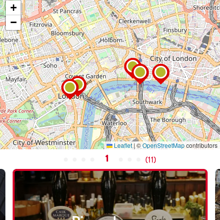
+
−
Leaflet
|
©
OpenStreetMap
contributors
1
(
11
)