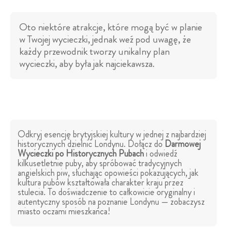
Oto niektóre atrakcje, które mogą być w planie
w Twojej wycieczki, jednak weź pod uwagę, że
każdy przewodnik tworzy unikalny plan
wycieczki, aby była jak najciekawsza.
Odkryj esencję brytyjskiej kultury w jednej z najbardziej
historycznych dzielnic Londynu. Dołącz do
Darmowej
Wycieczki po Historycznych Pubach
i odwiedź
kilkusetletnie puby, aby spróbować tradycyjnych
angielskich piw, słuchając opowieści pokazujących, jak
kultura pubów kształtowała charakter kraju przez
stulecia. To doświadczenie to całkowicie oryginalny i
autentyczny sposób na poznanie Londynu — zobaczysz
miasto oczami mieszkańca!