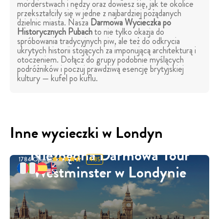
morderstwach i nędzy oraz dowiesz się, jak te okolice
przekształciły się w jedne z najbardziej pożądanych
dzielnic miasta. Nasza
Darmowa Wycieczka po
Historycznych Pubach
to nie tylko okazja do
spróbowania tradycyjnych piw, ale też do odkrycia
ukrytych historii stojących za imponującą architekturą i
otoczeniem. Dołącz do grupy podobnie myślących
podróżników i poczuj prawdziwą esencję brytyjskiej
kultury — kufel po kuflu.
Inne wycieczki w Londyn
Niezbędna Darmowa Tour
1784
Opinie
4.85
Westminster w Londynie