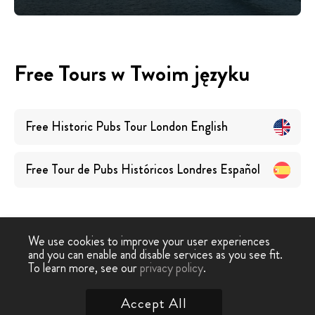
Free Tours w Twoim języku
Free Historic Pubs Tour London
English
Free Tour de Pubs Históricos Londres
Español
We use cookies to improve your user experiences
and you can enable and disable services as you see fit.
Free
Free Tour
Free Tour Historyczne puby
To learn more, see our
privacy policy
.
-
›
Tour
Londyn
Londyn
Accept All