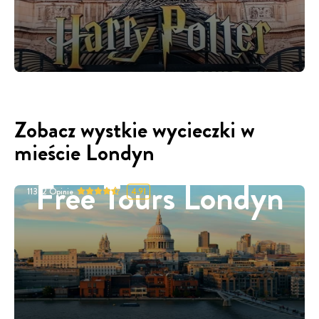
Zobacz wystkie wycieczki w
mieście Londyn
Free Tours Londyn
11332
Opinie
4.91