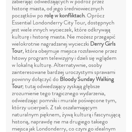
zabierając odwiedzających w podróż przez
historię miasta, od jego średniowiecznych
początków po
rolę w konfliktach
. Oprócz
Essential Londonderry City Tour, dostępnych
jest wiele innych wycieczek, które odkrywają
kulturę i historię miasta. Nie możesz przegapić
wielokrotnie nagradzanej wycieczki
Derry Girls
Tour
, która obejmuje miejsca rozsławione przez
hitowy program telewizyjny i dzieli się wglądem
w lokalną kulturę. Alternatywnie, osoby
zainteresowane bardziej uroczystymi sprawami
powinny dołączyć do
Bloody Sunday Walking
Tour
; tutaj odwiedzający zyskają głębsze
zrozumienie tego tragicznego wydarzenia,
odwiedzając pomniki i murale poświęcone tym,
którzy ucierpieli. Z tak oszałamiającym
naturalnym pięknem, żywą kulturą i fascynującą
historią, naprawdę nie ma drugiego takiego
miejsca jak Londonderry, co czyni go idealnym