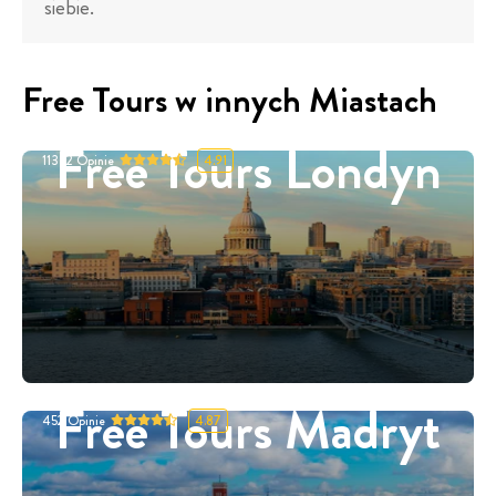
siebie.
Free Tours w innych Miastach
Free Tours Londyn
11332
Opinie
4.91
Free Tours Madryt
452
Opinie
4.87