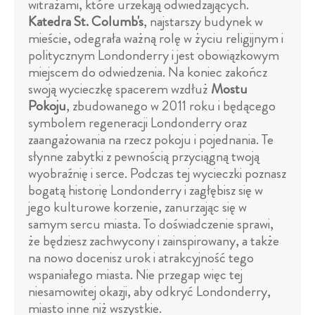
witrażami, które urzekają odwiedzających.
Katedra St. Columb's
, najstarszy budynek w
mieście, odegrała ważną rolę w życiu religijnym i
politycznym Londonderry i jest obowiązkowym
miejscem do odwiedzenia. Na koniec zakończ
swoją wycieczkę spacerem wzdłuż
Mostu
Pokoju
, zbudowanego w 2011 roku i będącego
symbolem regeneracji Londonderry oraz
zaangażowania na rzecz pokoju i pojednania. Te
słynne zabytki z pewnością przyciągną twoją
wyobraźnię i serce. Podczas tej wycieczki poznasz
bogatą historię Londonderry i zagłębisz się w
jego kulturowe korzenie, zanurzając się w
samym sercu miasta. To doświadczenie sprawi,
że będziesz zachwycony i zainspirowany, a także
na nowo docenisz urok i atrakcyjność tego
wspaniałego miasta. Nie przegap więc tej
niesamowitej okazji, aby odkryć Londonderry,
miasto inne niż wszystkie.