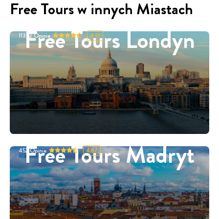
Free Tours w innych Miastach
Free Tours Londyn
11332
Opinie
4.91
Free Tours Madryt
452
Opinie
4.87