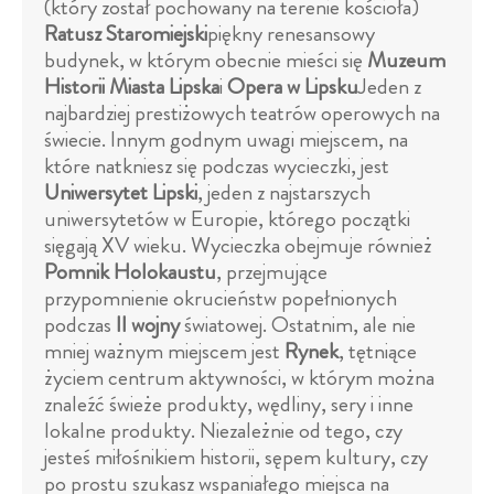
(który został pochowany na terenie kościoła)
Ratusz Staromiejski
piękny renesansowy
budynek, w którym obecnie mieści się
Muzeum
Historii Miasta Lipska
i
Opera w Lipsku
Jeden z
najbardziej prestiżowych teatrów operowych na
świecie. Innym godnym uwagi miejscem, na
które natkniesz się podczas wycieczki, jest
Uniwersytet Lipski
, jeden z najstarszych
uniwersytetów w Europie, którego początki
sięgają XV wieku. Wycieczka obejmuje również
Pomnik Holokaustu
, przejmujące
przypomnienie okrucieństw popełnionych
podczas
II wojny
światowej. Ostatnim, ale nie
mniej ważnym miejscem jest
Rynek
, tętniące
życiem centrum aktywności, w którym można
znaleźć świeże produkty, wędliny, sery i inne
lokalne produkty. Niezależnie od tego, czy
jesteś miłośnikiem historii, sępem kultury, czy
po prostu szukasz wspaniałego miejsca na