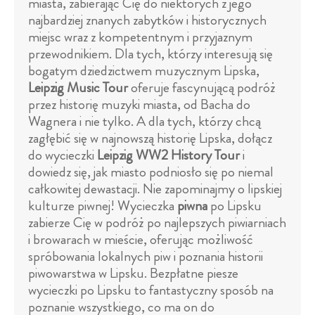
miasta, zabierając Cię do niektórych z jego
najbardziej znanych zabytków i historycznych
miejsc wraz z kompetentnym i przyjaznym
przewodnikiem. Dla tych, którzy interesują się
bogatym dziedzictwem muzycznym Lipska,
Leipzig Music Tour
oferuje fascynującą podróż
przez historię muzyki miasta, od Bacha do
Wagnera i nie tylko. A dla tych, którzy chcą
zagłębić się w najnowszą historię Lipska, dołącz
do wycieczki
Leipzig WW2 History Tour
i
dowiedz się, jak miasto podniosło się po niemal
całkowitej dewastacji. Nie zapominajmy o lipskiej
kulturze piwnej! Wycieczka
piwna
po Lipsku
zabierze Cię w podróż po najlepszych piwiarniach
i browarach w mieście, oferując możliwość
spróbowania lokalnych piw i poznania historii
piwowarstwa w Lipsku. Bezpłatne piesze
wycieczki po Lipsku to fantastyczny sposób na
poznanie wszystkiego, co ma on do