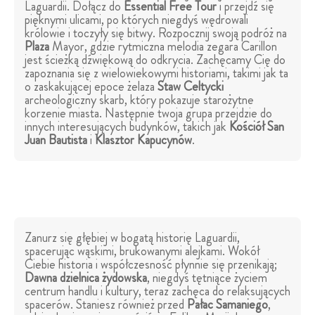
Laguardii. Dołącz do
Essential Free Tour
i przejdź się
pięknymi ulicami, po których niegdyś wędrowali
królowie i toczyły się bitwy. Rozpocznij swoją podróż na
Plaza
Mayor, gdzie rytmiczna melodia zegara Carillon
jest ścieżką dźwiękową do odkrycia. Zachęcamy Cię do
zapoznania się z wielowiekowymi historiami, takimi jak ta
o zaskakującej epoce żelaza
Staw Celtycki
archeologiczny skarb, który pokazuje starożytne
korzenie miasta. Następnie twoja grupa przejdzie do
innych interesujących budynków, takich jak
Kościół San
Juan Bautista
i
Klasztor Kapucynów
.
Zanurz się głębiej w bogatą historię Laguardii,
spacerując wąskimi, brukowanymi alejkami. Wokół
Ciebie historia i współczesność płynnie się przenikają;
Dawna dzielnica żydowska
, niegdyś tętniące życiem
centrum handlu i kultury, teraz zachęca do relaksujących
spacerów. Staniesz również przed
Pałac Samaniego
,