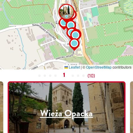
Leaflet
|
©
OpenStreetMap
contributors
1
(
10
)
Wieża Opacka