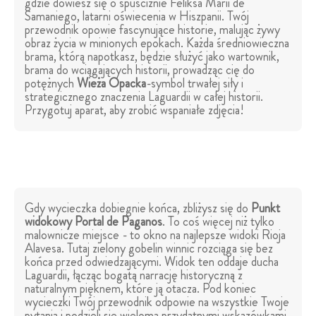
gdzie dowiesz się o spuściźnie Feliksa Marii de
Samaniego, latarni oświecenia w Hiszpanii. Twój
przewodnik opowie fascynujące historie, malując żywy
obraz życia w minionych epokach. Każda średniowieczna
brama, którą napotkasz, będzie służyć jako wartownik,
brama do wciągających historii, prowadząc cię do
potężnych
Wieża Opacka
-symbol trwałej siły i
strategicznego znaczenia Laguardii w całej historii.
Przygotuj aparat, aby zrobić wspaniałe zdjęcia!
Gdy wycieczka dobiegnie końca, zbliżysz się do
Punkt
widokowy Portal de Paganos
. To coś więcej niż tylko
malownicze miejsce - to okno na najlepsze widoki Rioja
Alavesa. Tutaj zielony gobelin winnic rozciąga się bez
końca przed odwiedzającymi. Widok ten oddaje ducha
Laguardii, łącząc bogatą narrację historyczną z
naturalnym pięknem, które ją otacza. Pod koniec
wycieczki Twój przewodnik odpowie na wszystkie Twoje
pytania i podzieli się wieloma przydatnymi wskazówkami