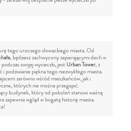
lturę tego uroczego słowackiego miasta. Od
chała
, będziesz zachwycony zapierającymi dech w
podczas swojej wycieczki, jest
Urban Tower
, z
ć i podziwianie piękna tego niezwykłego miasta.
iejscem zarówno wśród mieszkańców, jak i
yczne, których nie można przegapić.
ujący budynek, który od pokoleń stanowi ważną
a zapewnia wgląd w bogatą historię miasta.
ta!