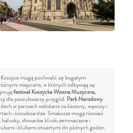
i, Koszyce mogą pochwalić się bogatym
różnymi miejscami, w których odbywają się
ejmują
festiwal Koszycka Wiosna Muzyczna
,
cji dla poszukiwaczy przygód.
Park Narodowy
 dech w piersiach widokami na kaniony, wąwozy i
rtach i snowboardzie. Smakosze mogą również
ak halusky, słowackie kluski ziemniaczane i
 pubami i klubami otwartymi do późnych godzin