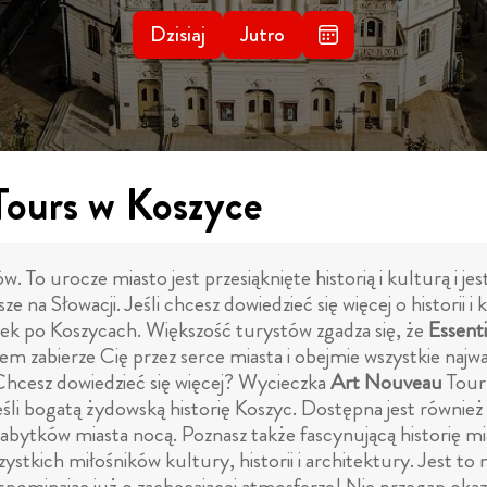
Dzisiaj
Jutro
Tours w Koszyce
ów. To urocze miasto jest przesiąknięte historią i kulturą 
e na Słowacji. Jeśli chcesz dowiedzieć się więcej o historii
zek po Koszycach. Większość turystów zgadza się, że
Essenti
em zabierze Cię przez serce miasta i obejmie wszystkie najwa
 Chcesz dowiedzieć się więcej? Wycieczka
Art Nouveau
Tour 
li bogatą żydowską historię Koszyc. Dostępna jest równie
abytków miasta nocą. Poznasz także fascynującą historię mias
ystkich miłośników kultury, historii i architektury. Jest to
ominając już o zachęcającej atmosferze! Nie przegap okazji