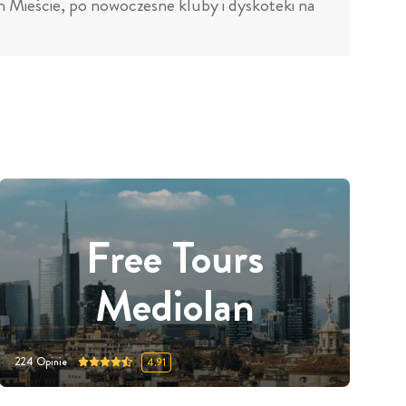
m Mieście, po nowoczesne kluby i dyskoteki na
Free Tours
Mediolan
224
Opinie
4.91