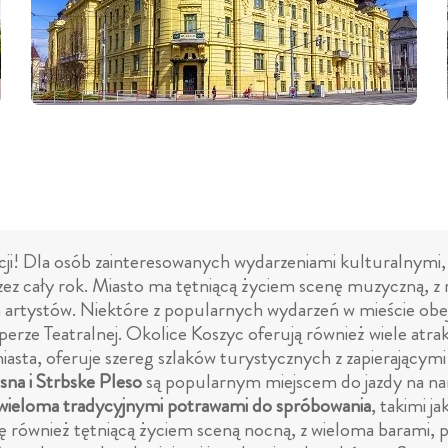
rakcji! Dla osób zainteresowanych wydarzeniami kulturalnym
zez cały rok. Miasto ma tętniącą życiem scenę muzyczną, z 
 artystów. Niektóre z popularnych wydarzeń w mieście ob
rze Teatralnej. Okolice Koszyc oferują również wiele atrak
iasta, oferuje szereg szlaków turystycznych z zapierającymi
sna i Strbske Pleso
są popularnym miejscem do jazdy na na
wieloma tradycyjnymi potrawami do spróbowania
, takimi j
ię również tętniącą życiem sceną nocną, z wieloma barami,