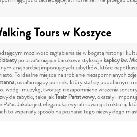
Walking Tours w Koszyce
dzającym możliwość zagłębienia się w bogatą historię i ku
Elżbiety
po oszałamiające barokowe stylizacje
kaplicy św. Mi
dnym z najbardziej imponujących zabytków, które napotkasz 
iasto. To idealne miejsce na zrobienie niezapomnianych zdję
ntanna
, oszałamiający pomnik, który stał się popularnym m
atło, wodę i muzykę, tworząc niezapomniane wrażenia sensor
zwykłe zabytki, takie jak
Teatr Państwowy
, okazały i impon
Pałac Jakaba jest elegancką i wyrafinowaną strukturą, któr
h to wspaniały sposób na poznanie tego niezwykłego mias