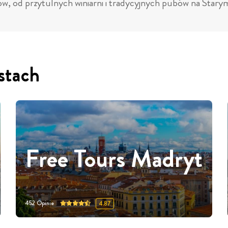
ów, od przytulnych winiarni i tradycyjnych pubów na Stary
stach
Free Tours Madryt
452
Opinie
4.87