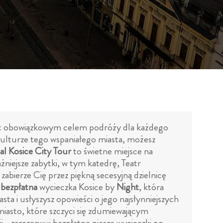
i jest obowiązkowym celem podróży dla każdego
 i kulturze tego wspaniałego miasta, możesz
al Kosice City Tour
to świetne miejsce na
żniejsze zabytki, w tym katedrę, Teatr
zabierze Cię przez piękną secesyjną dzielnicę
ż
bezpłatna
wycieczka Kosice by
Night
, która
ta i usłyszysz opowieści o jego najsłynniejszych
 miasto, które szczyci się zdumiewającym
 - zarezerwuj bezpłatne piesze wycieczki po