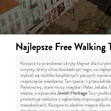
Najlepsze Free Walking 
Koszyce to prawdziwie ukryty klejnot dla turyst
turysty, który chce doświadczyć tego, co najlepsz
wybrać się na kilka bezpłatnych pieszych wyciec
rozpoczęcie zwiedzania. Ten spacer z przewodniki
Państwowy, stare mury miejskie i Pałac Jakaba.
miasta, a wycieczka
Jewish Heritage
Tour podkreś
prezentuje niektóre z najbardziej imponujących z
mieszkańcach. Koszyce to idealne miejsce dla wsz
dziedzictwem i imponującymi budowlami - nie wsp