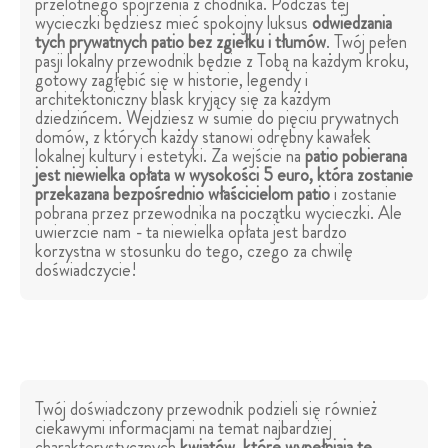
przelotnego spojrzenia z chodnika. Podczas tej
wycieczki będziesz mieć spokojny luksus
odwiedzania
tych prywatnych patio bez zgiełku i tłumów
. Twój pełen
pasji lokalny przewodnik będzie z Tobą na każdym kroku,
gotowy zagłębić się w historie, legendy i
architektoniczny blask kryjący się za każdym
dziedzińcem. Wejdziesz w sumie do pięciu prywatnych
domów, z których każdy stanowi odrębny kawałek
lokalnej kultury i estetyki. Za wejście na
patio pobierana
jest niewielka opłata w wysokości 5 euro, która zostanie
przekazana bezpośrednio właścicielom patio
i zostanie
pobrana przez przewodnika na początku wycieczki. Ale
uwierzcie nam - ta niewielka opłata jest bardzo
korzystna w stosunku do tego, czego za chwilę
doświadczycie!
Twój doświadczony przewodnik podzieli się również
ciekawymi informacjami na temat najbardziej
charakterystycznych
kwiatów, które wypełniają te