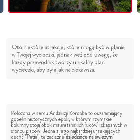
Oto niektóre atrakcje, które mogą być w planie
w Twojej wycieczki, jednak weź pod uwagę, że
każdy przewodnik tworzy unikalny plan
wycieczki, aby była jak najciekawsza.
Położona w sercu Andaluzji Kordoba to oszałamiający
gobelin historycznych epok, w którym rzymskie
kolumny stoją obok mauretańskich łuków i skąpanych w
słońcu placów. Jedna z jego najbardziej urzekających
cech? "Patia", te zaciszne
dziedzińce na świeżym