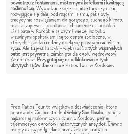
powietrzu z fontannami, misternymi kafelkami i kwitnącą
roślinnością
. Wywodzące się z architektury rzymskiej i
rozwijające się dalej pod rządami islamu, patia były
tradycyjnie rozwiązaniem dla gorącego, suchego klimatu
miasta, zapewniając chłodne schronienie dla pokoleń.
Dziś patia w Kordobie są czymś więcej niż tylko
wizualnymi spektaklami; są to centra społeczne, w
których sąsiedzi i rodziny dzielą się prostymi radościami
życia. Ale tu jest haczyk - większość z
tych wspaniałych
patio jest prywatna
, zamknięta dla ogółu wędrowców.
Aż do teraz!
Przygotuj się na odblokowanie tych
ukrytych rajów
dzięki Free Patios Tour w Kordobie.
Free Patios Tour to wyjątkowe doświadczenie, które
poprowadzi Cię prosto do
dzielnicy San Basilio
, jednej z
najbardziej malowniczych dzielnic Kordoby, pełnej
tajemniczych ogrodów i historycznych anegdot. Dawno
minęły czasy podglądania przez żelazne kraty lub