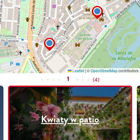
Leaflet
|
©
OpenStreetMap
contributors
1
(
4
)
Kwiaty w patio