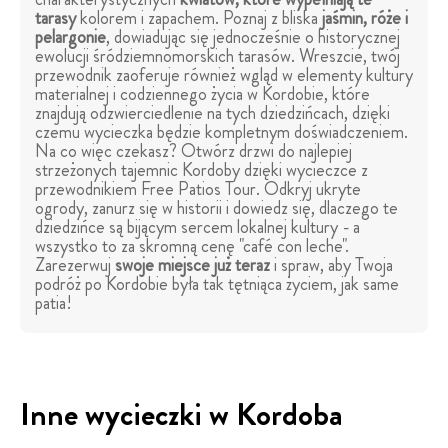
tarasy
kolorem i zapachem. Poznaj z bliska
jaśmin, róże i
pelargonie
, dowiadując się jednocześnie o historycznej
ewolucji śródziemnomorskich tarasów. Wreszcie, twój
przewodnik zaoferuje również wgląd w elementy kultury
materialnej i codziennego życia w Kordobie, które
znajdują odzwierciedlenie na tych dziedzińcach, dzięki
czemu wycieczka będzie kompletnym doświadczeniem.
Na co więc czekasz? Otwórz drzwi do najlepiej
strzeżonych tajemnic Kordoby dzięki wycieczce z
przewodnikiem Free Patios Tour. Odkryj ukryte
ogrody, zanurz się w historii i dowiedz się, dlaczego te
dziedzińce są bijącym sercem lokalnej kultury - a
wszystko to za skromną cenę "café con leche".
Zarezerwuj
swoje miejsce już teraz
i spraw, aby Twoja
podróż po Kordobie była tak tętniąca życiem, jak same
patia!
Inne wycieczki w Kordoba