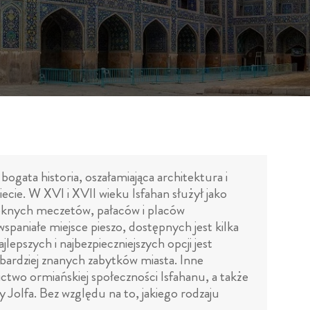
bogata historia, oszałamiająca architektura i
ecie. W XVI i XVII wieku Isfahan służył jako
pięknych meczetów, pałaców i placów
 wspaniałe miejsce pieszo, dostępnych jest kilka
lepszych i najbezpieczniejszych opcji jest
jbardziej znanych zabytków miasta. Inne
ictwo ormiańskiej społeczności Isfahanu, a także
cy Jolfa. Bez względu na to, jakiego rodzaju