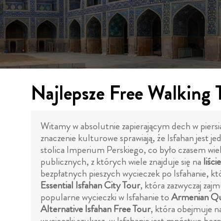
Najlepsze Free Walking 
Witamy w absolutnie zapierającym dech w piersiach
znaczenie kulturowe sprawiają, że Isfahan jest je
stolica Imperium Perskiego, co było czasem wiel
publicznych, z których wiele znajduje się na
liśc
bezpłatnych pieszych wycieczek po Isfahanie, któr
Essential Isfahan City Tour
, która zazwyczaj zaj
popularne wycieczki w Isfahanie to
Armenian Qu
Alternative Isfahan Free Tour
, która obejmuje na
wycieczki szukasz, w Isfahanie jest mnóstwo be