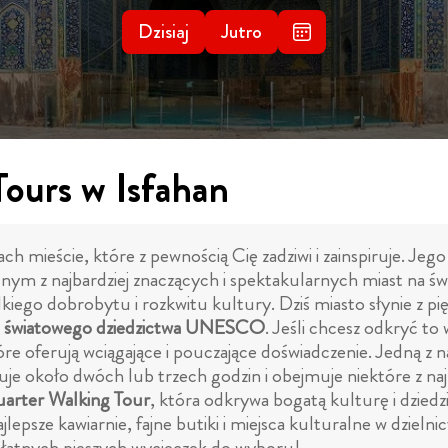
Dzisiaj
Jutro
Tours w Isfahan
 mieście, które z pewnością Cię zadziwi i zainspiruje. Jego 
dnym z najbardziej znaczących i spektakularnych miast na świ
kiego dobrobytu i rozkwitu kultury. Dziś miasto słynie z 
ie światowego dziedzictwa UNESCO
. Jeśli chcesz odkryć to
e oferują wciągające i pouczające doświadczenie. Jedną z naj
muje około dwóch lub trzech godzin i obejmuje niektóre z na
arter Walking Tour
, która odkrywa bogatą kulturę i dziedz
jlepsze kawiarnie, fajne butiki i miejsca kulturalne w dzielni
zpłatnych pieszych wycieczek do wyboru!