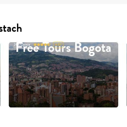
stach
Free Tours Bogota
264
Opinie
4.87