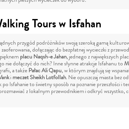
alking Tours w Isfahan
żądnych przygód podróżników swoją szeroką gamą kulturowy
 zaoferowania, dołączając do bezpłatnej wycieczki z przewo
ię pięknem
placu Naqsh-e Jahan
, jednego z największych pla
nie dołączyć do nich? Inne słynne atrakcje Isfahanu to
M
rafii, a także
Pałac Ali Qapu
, w którym znajdują się wspania
Vank
i
meczet Sheikh Lotfollah
. Nie opuszczaj miasta bez o
o Isfahanie to świetny sposób na poznanie przeszłości i tera
by porozmawiać z lokalnym przewodnikiem i odkryć wszystko,