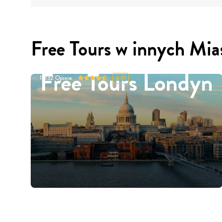
Free Tours w innych Mia
Free Tours Londyn
11332
Opinie
4.91