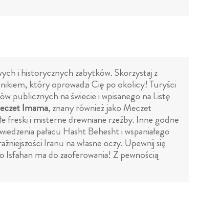
ch i historycznych zabytków. Skorzystaj z
dnikiem, który oprowadzi Cię po okolicy! Turyści
ców publicznych na świecie i wpisanego na Listę
eczet Imama
, znany również jako Meczet
łe freski i misterne drewniane rzeźby. Inne godne
dwiedzenia pałacu Hasht Behesht i wspaniałego
źniejszości Iranu na własne oczy. Upewnij się
 co Isfahan ma do zaoferowania! Z pewnością