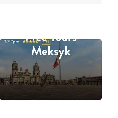
Free Tours
278
Opinie
4.84
Meksyk