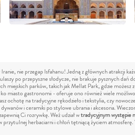
 Iranie, nie przegap Isfahanu! Jedną z głównych atrakcji każd
ulaszy po przepyszne słodycze, nie brakuje pysznych dań do
ch miejskich parków, takich jak Mellat Park, gdzie możesz z
ylko miasto gastronomii - oferuje ono również wiele możliwo
z ochotę na tradycyjne rękodzieło i tekstylia, czy nowoczes
 dywanów i ceramiki po stylowe ubrania i akcesoria. Wieczo
e zapewnią Ci rozrywkę. Weź udział w
tradycyjnym występie
 przytulnej herbaciarni i chłoń tętniącą życiem atmosferę. W