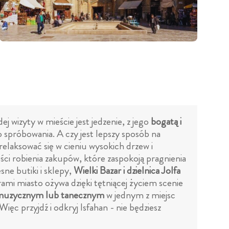
ej wizyty w mieście jest jedzenie, z jego
bogatą i
 spróbowania. A czy jest lepszy sposób na
relaksować się w cieniu wysokich drzew i
ści robienia zakupów, które zaspokoją pragnienia
ne butiki i sklepy,
Wielki Bazar i dzielnica Jolfa
rami miasto ożywa dzięki tętniącej życiem scenie
 muzycznym lub tanecznym
w jednym z miejsc
ięc przyjdź i odkryj Isfahan - nie będziesz