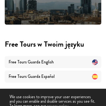
Free Tours w Twoim języku
Free Tours
Guarda
English
Free Tours
Guarda
Español
We use cookies to improve your user experiences
and you can enable and disable services as you see fit.
To learn more, see our
privacy policy
.