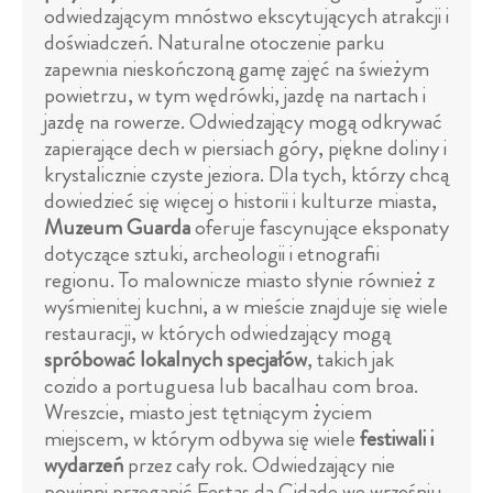
odwiedzającym mnóstwo ekscytujących atrakcji i
doświadczeń. Naturalne otoczenie parku
zapewnia nieskończoną gamę zajęć na świeżym
powietrzu, w tym wędrówki, jazdę na nartach i
jazdę na rowerze. Odwiedzający mogą odkrywać
zapierające dech w piersiach góry, piękne doliny i
krystalicznie czyste jeziora. Dla tych, którzy chcą
dowiedzieć się więcej o historii i kulturze miasta,
Muzeum Guarda
oferuje fascynujące eksponaty
dotyczące sztuki, archeologii i etnografii
regionu. To malownicze miasto słynie również z
wyśmienitej kuchni, a w mieście znajduje się wiele
restauracji, w których odwiedzający mogą
spróbować lokalnych specjałów
, takich jak
cozido a portuguesa lub bacalhau com broa.
Wreszcie, miasto jest tętniącym życiem
miejscem, w którym odbywa się wiele
festiwali i
wydarzeń
przez cały rok. Odwiedzający nie
powinni przegapić Festas da Cidade we wrześniu,