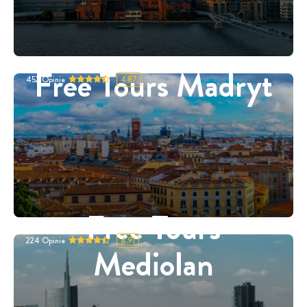
Free Tours Madryt
452
Opinie
4.87
Free Tours
224
Opinie
4.91
Mediolan