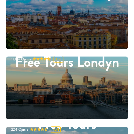
Free Tours Londyn
11324
Opinie
4.91
Free Tours
224
Opinie
4.91