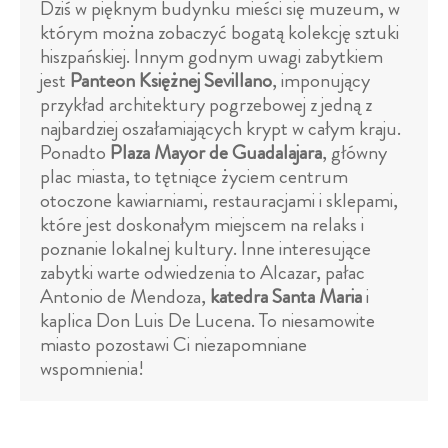
Dziś w pięknym budynku mieści się muzeum, w
którym można zobaczyć bogatą kolekcję sztuki
hiszpańskiej. Innym godnym uwagi zabytkiem
jest
Panteon Księżnej Sevillano
, imponujący
przykład architektury pogrzebowej z jedną z
najbardziej oszałamiających krypt w całym kraju.
Ponadto
Plaza Mayor de Guadalajara
, główny
plac miasta, to tętniące życiem centrum
otoczone kawiarniami, restauracjami i sklepami,
które jest doskonałym miejscem na relaks i
poznanie lokalnej kultury. Inne interesujące
zabytki warte odwiedzenia to Alcazar, pałac
Antonio de Mendoza,
katedra Santa Maria
i
kaplica Don Luis De Lucena. To niesamowite
miasto pozostawi Ci niezapomniane
wspomnienia!